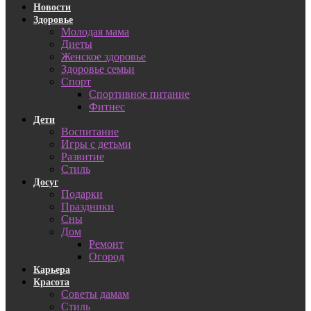
Новости
Здоровье
Молодая мама
Диеты
Женское здоровье
Здоровье семьи
Спорт
Спортивное питание
Фитнес
Дети
Воспитание
Игры с детьми
Развитие
Стиль
Досуг
Подарки
Праздники
Сны
Дом
Ремонт
Огород
Карьера
Красота
Советы дамам
Стиль