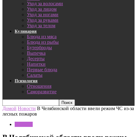
Уход за волосами
Уход за лицом
Уход за ногами
Уход за руками
Уход за телом
Кулинария
Блюда из мяса
Блюда из рыбы
Бутерброды
Выпечка
Десерты
Напитки
Первые блюда
Салаты
Психология
Отношения
Саморазвитие
Домой
Новости
В Челябинской области ввели режим ЧС из-за
лесных пожаров
Новости