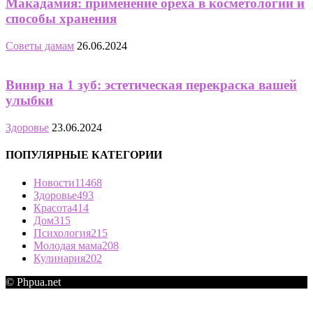
Макадамия: применение ореха в косметологии и
способы хранения
Советы дамам
26.06.2024
Винир на 1 зуб: эстетическая перекраска вашей
улыбки
Здоровье
23.06.2024
ПОПУЛЯРНЫЕ КАТЕГОРИИ
Новости
11468
Здоровье
493
Красота
414
Дом
315
Психология
215
Молодая мама
208
Кулинария
202
© Phpua.net