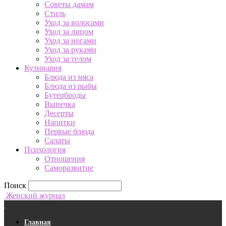
Советы дамам
Стиль
Уход за волосами
Уход за лицом
Уход за ногами
Уход за руками
Уход за телом
Кулинария
Блюда из мяса
Блюда из рыбы
Бутерброды
Выпечка
Десерты
Напитки
Первые блюда
Салаты
Психология
Отношения
Саморазвитие
Поиск
Женский журнал
Главная