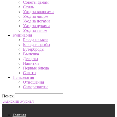
Советы дамам
Стиль
Уход за волосами
Уход за лицом
Уход за ногами
Уход за руками
Уход за телом
Кулинария
Блюда из мяса
Блюда из рыбы
Бутерброды
Выпечка
Десерты
Напитки
Первые блюда
Салаты
Психология
Отношения
Саморазвитие
Поиск
Женский журнал
Главная