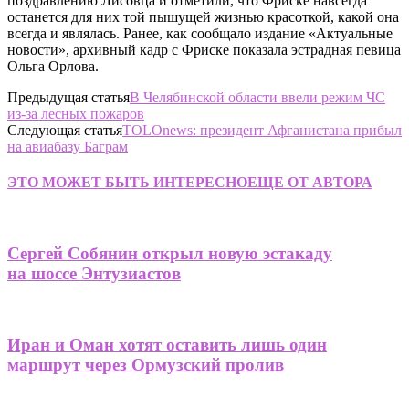
поздравлению Лисовца и отметили, что Фриске навсегда
останется для них той пышущей жизнью красоткой, какой она
всегда и являлась. Ранее, как сообщало издание «Актуальные
новости», архивный кадр с Фриске показала эстрадная певица
Ольга Орлова.
Предыдущая статья
В Челябинской области ввели режим ЧС
из-за лесных пожаров
Следующая статья
TOLOnews: президент Афганистана прибыл
на авиабазу Баграм
ЭТО МОЖЕТ БЫТЬ ИНТЕРЕСНО
ЕЩЕ ОТ АВТОРА
Сергей Собянин открыл новую эстакаду
на шоссе Энтузиастов
Иран и Оман хотят оставить лишь один
маршрут через Ормузский пролив