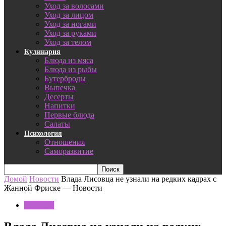
Уход за волосами
Уход за лицом
Уход за ногами
Уход за руками
Уход за телом
Кулинария
Блюда из мяса
Блюда из рыбы
Бутерброды
Выпечка
Десерты
Напитки
Первые блюда
Салаты
Психология
Отношения
Саморазвитие
Домой
Новости
Влада Лисовца не узнали на редких кадрах с
Жанной Фриске — Новости
Новости