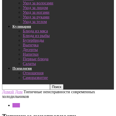
Уход за волосами
Уход за лицом
Уход за ногами
Уход за руками
Уход за телом
Кулинария
Блюда из мяса
Блюда из рыбы
Бутерброды
Выпечка
Десерты
Напитки
Первые блюда
Салаты
Психология
Отношения
Саморазвитие
Домой
Дом
Типичные неисправности современных
холодильников
Дом