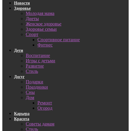
Новости
Здоровье
Молодая мама
Диеты
Женское здоровье
Здоровье семьи
Спорт
Спортивное питание
Фитнес
Дети
Воспитание
Игры с детьми
Развитие
Стиль
Досуг
Подарки
Праздники
Сны
Дом
Ремонт
Огород
Карьера
Красота
Советы дамам
Стиль