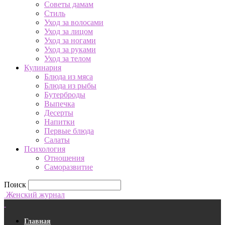
Советы дамам
Стиль
Уход за волосами
Уход за лицом
Уход за ногами
Уход за руками
Уход за телом
Кулинария
Блюда из мяса
Блюда из рыбы
Бутерброды
Выпечка
Десерты
Напитки
Первые блюда
Салаты
Психология
Отношения
Саморазвитие
Поиск
Женский журнал
Главная