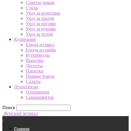
Советы дамам
Стиль
Уход за волосами
Уход за лицом
Уход за ногами
Уход за руками
Уход за телом
Кулинария
Блюда из мяса
Блюда из рыбы
Бутерброды
Выпечка
Десерты
Напитки
Первые блюда
Салаты
Психология
Отношения
Саморазвитие
Поиск
Женский журнал
Главная