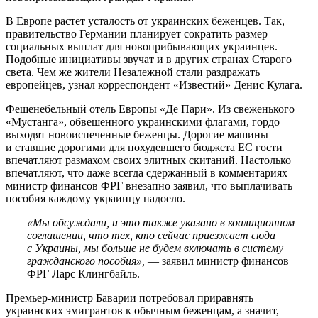
В Европе растет усталость от украинских беженцев. Так,
правительство Германии планирует сократить размер
социальных выплат для новоприбывающих украинцев.
Подобные инициативы звучат и в других странах Старого
света. Чем же жители Незалежной стали раздражать
европейцев, узнал корреспондент «Известий» Денис Кулага.
Фешенебельный отель Европы «Де Пари». Из свеженького
«Мустанга», обвешенного украинскими флагами, гордо
выходят новоиспеченные беженцы. Дорогие машины
и ставшие дорогими для похудевшего бюджета ЕС гости
впечатляют размахом своих элитных скитаний. Настолько
впечатляют, что даже всегда сдержанный в комментариях
министр финансов ФРГ внезапно заявил, что выплачивать
пособия каждому украинцу надоело.
«Мы обсуждали, и это также указано в коалиционном
соглашении, что тех, кто сейчас приезжает сюда
с Украины, мы больше не будем включать в систему
гражданского пособия»,
— заявил министр финансов
ФРГ Ларс Клингбайль.
Премьер-министр Баварии потребовал приравнять
украинских эмигрантов к обычным беженцам, а значит,