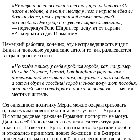
«Немецкий отец встает в шесть утра, работает 40
часов в неделю, а в конце месяца у него в кармане едва ли
больше денег, чем у украинской семьи, живущей
на пособие. Это удар по чувству справедливости»,
— подчеркнул Рене Шпрингер, депутат от партии
«Альтернатива для Германии».
Немецкий работяга, конечно, эту несправедливость видит.
Видит и люксовые украинские авто, и то, как развлекаются
в стране дорогие гости.
«Но когда я вижу у себя в родном городе, как, например,
Porsche Cayenne, Ferrari, Lamborghini с украинскими
номерами подъезжают к нам, получают у нас пособия,
а затем едут в соседний город и снова получают пособия,
вот тогда моя солидарность заканчивается»,
— заявил
местный житель.
Сегодняшнюю политику Мерца можно охарактеризовать
одним емким словосочетанием: все лучшее — Украине.
И с этим рядовые граждане Германии поспорить не могут.
Да и по всей Европе мало кто осмелился эту ситуацию
изменить. Разве что в Британии немного сократили пособия
и отказались принимать новых беженцев, и в Венгрии
поддержат только тех, кто прибыли из регионов, где велись