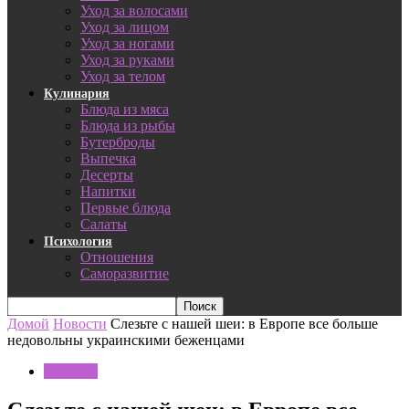
Уход за волосами
Уход за лицом
Уход за ногами
Уход за руками
Уход за телом
Кулинария
Блюда из мяса
Блюда из рыбы
Бутерброды
Выпечка
Десерты
Напитки
Первые блюда
Салаты
Психология
Отношения
Саморазвитие
Домой
Новости
Слезьте с нашей шеи: в Европе все больше
недовольны украинскими беженцами
Новости