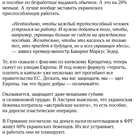
и пособие по безработице выдавать обычное. А это на 20%
меньше. А лучше вообще заставить украинских
приспособленцев работать.
«Необходимо, чтобы каждый трудоспособный человек
устроился на работу. И нужно добиться того, чтобы,
например, украинцы больше не сидели на гражданских
пособиях. Желательно, чтобы это касалось не только
тех, кто приедет в будущем, но и всех украинцев здесь»,
— заявил премьер-министр Баварии Маркус Зедер.
Те, кто скакали с флагами по киевскому Крещатику, теперь
скачут по улицам Европы. И под новую формулу «терпеть,
платить и каяться» уже несколько лет прогибают все
правительства ЕС. Дескать, мы вас защищаем, мы — щит
Европы, так что будьте добры — оплачивайте.
Оказывается, защищают даже мощными губами
и силиконовой грудью. В Австрии выяснили, что украинская
беженка потратила «австрийские налоги», то есть пособие,
на дорогие пластические операции.
В Германии посчитали: на деньги налогоплательщиков в ФРГ
живут 60% украинских беженцев. Их все устраивает,
и работать они не планируют.