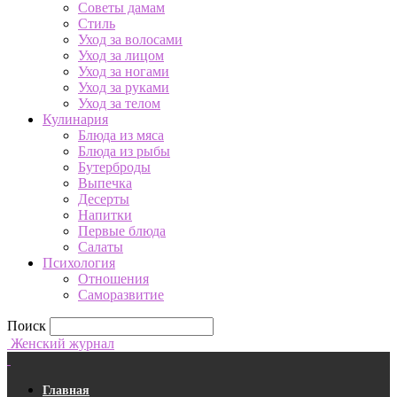
Советы дамам
Стиль
Уход за волосами
Уход за лицом
Уход за ногами
Уход за руками
Уход за телом
Кулинария
Блюда из мяса
Блюда из рыбы
Бутерброды
Выпечка
Десерты
Напитки
Первые блюда
Салаты
Психология
Отношения
Саморазвитие
Поиск
Женский журнал
Главная