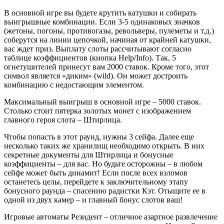
В основной игре вы будете крутить катушки и собирать
выигрышные комбинации. Если 3-5 одинаковых значков
(жетоны, погоны, противогазы, револьверы, пулеметы и т.д.)
соберутся на линии цепочкой, начиная от крайней катушки,
вас ждет приз. Выплату слоты рассчитывают согласно
таблице коэффициентов (кнопка Help/Info). Так, 5
огнетушителей принесут вам 2000 ставок. Кроме того, этот
символ является «диким» (wild). Он может достроить
комбинацию с недостающим элементом.
Максимальный выигрыш в основной игре – 5000 ставок.
Столько стоит пятерка золотых монет с изображением
главного героя слота – Штирлица.
Чтобы попасть в этот раунд, нужны 3 сейфа. Далее еще
несколько таких же хранилищ необходимо открыть. В них
секретные документы для Штирлица и бонусные
коэффициенты – для вас. Но будьте осторожны – в любом
сейфе может быть динамит! Если после всех взломов
останетесь целы, перейдете к заключительному этапу
бонусного раунда – спасению радистки Кэт. Отыщите ее в
одной из двух камер – и главный бонус слотов ваш!
Игровые автоматы Резидент – отличное азартное развлечение