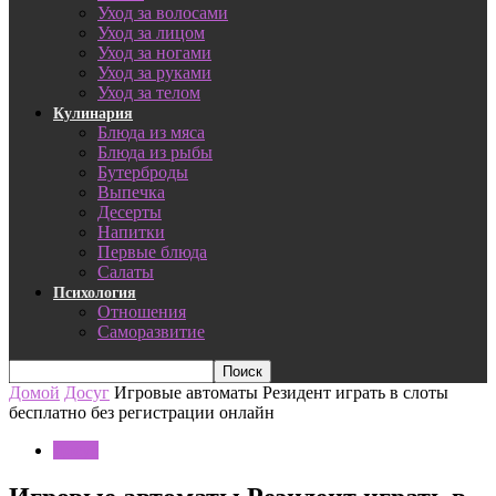
Уход за волосами
Уход за лицом
Уход за ногами
Уход за руками
Уход за телом
Кулинария
Блюда из мяса
Блюда из рыбы
Бутерброды
Выпечка
Десерты
Напитки
Первые блюда
Салаты
Психология
Отношения
Саморазвитие
Домой
Досуг
Игровые автоматы Резидент играть в слоты
бесплатно без регистрации онлайн
Досуг