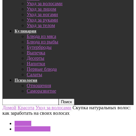
Уход за волосами
Уход за лицом
Уход за ногами
Уход за руками
Уход за телом
Кулинария
Блюда из мяса
Блюда из рыбы
Бутерброды
Выпечка
Десерты
Напитки
Первые блюда
Салаты
Психология
Отношения
Саморазвитие
Домой
Красота
Уход за волосами
Скупка натуральных волос:
как заработать на своих волосах
Красота
Уход за волосами