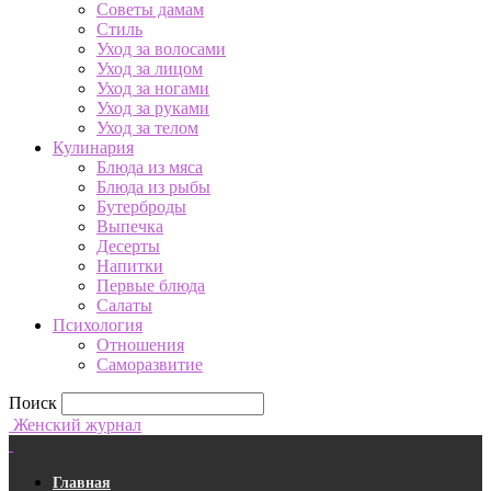
Советы дамам
Стиль
Уход за волосами
Уход за лицом
Уход за ногами
Уход за руками
Уход за телом
Кулинария
Блюда из мяса
Блюда из рыбы
Бутерброды
Выпечка
Десерты
Напитки
Первые блюда
Салаты
Психология
Отношения
Саморазвитие
Поиск
Женский журнал
Главная