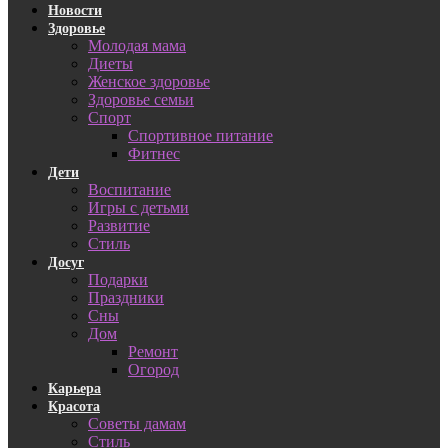
Новости
Здоровье
Молодая мама
Диеты
Женское здоровье
Здоровье семьи
Спорт
Спортивное питание
Фитнес
Дети
Воспитание
Игры с детьми
Развитие
Стиль
Досуг
Подарки
Праздники
Сны
Дом
Ремонт
Огород
Карьера
Красота
Советы дамам
Стиль