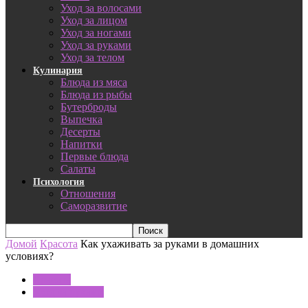
Уход за волосами
Уход за лицом
Уход за ногами
Уход за руками
Уход за телом
Кулинария
Блюда из мяса
Блюда из рыбы
Бутерброды
Выпечка
Десерты
Напитки
Первые блюда
Салаты
Психология
Отношения
Саморазвитие
Домой
Красота
Как ухаживать за руками в домашних
условиях?
Красота
Уход за руками