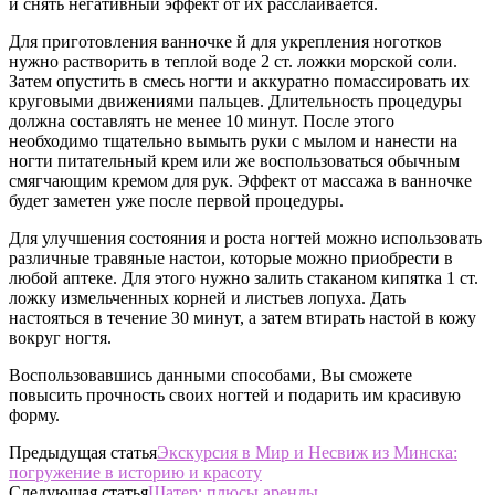
и снять негативный эффект от их расслаивается.
Для приготовления ванночке й для укрепления ноготков
нужно растворить в теплой воде 2 ст. ложки морской соли.
Затем опустить в смесь ногти и аккуратно помассировать их
круговыми движениями пальцев. Длительность процедуры
должна составлять не менее 10 минут. После этого
необходимо тщательно вымыть руки с мылом и нанести на
ногти питательный крем или же воспользоваться обычным
смягчающим кремом для рук. Эффект от массажа в ванночке
будет заметен уже после первой процедуры.
Для улучшения состояния и роста ногтей можно использовать
различные травяные настои, которые можно приобрести в
любой аптеке. Для этого нужно залить стаканом кипятка 1 ст.
ложку измельченных корней и листьев лопуха. Дать
настояться в течение 30 минут, а затем втирать настой в кожу
вокруг ногтя.
Воспользовавшись данными способами, Вы сможете
повысить прочность своих ногтей и подарить им красивую
форму.
Предыдущая статья
Экскурсия в Мир и Несвиж из Минска:
погружение в историю и красоту
Следующая статья
Шатер: плюсы аренды