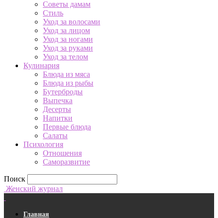
Советы дамам
Стиль
Уход за волосами
Уход за лицом
Уход за ногами
Уход за руками
Уход за телом
Кулинария
Блюда из мяса
Блюда из рыбы
Бутерброды
Выпечка
Десерты
Напитки
Первые блюда
Салаты
Психология
Отношения
Саморазвитие
Поиск
Женский журнал
Главная