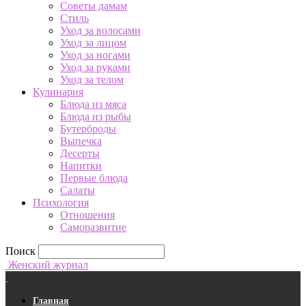
Советы дамам
Стиль
Уход за волосами
Уход за лицом
Уход за ногами
Уход за руками
Уход за телом
Кулинария
Блюда из мяса
Блюда из рыбы
Бутерброды
Выпечка
Десерты
Напитки
Первые блюда
Салаты
Психология
Отношения
Саморазвитие
Поиск
Женский журнал
Главная