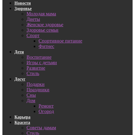
Новости
Здоровье
Молодая мама
Диеты
Женское здоровье
Здоровье семьи
Спорт
Спортивное питание
Фитнес
Дети
Воспитание
Игры с детьми
Развитие
Стиль
Досуг
Подарки
Праздники
Сны
Дом
Ремонт
Огород
Карьера
Красота
Советы дамам
Стиль