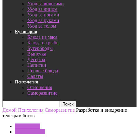
Уход за волосами
Уход за лицом
Уход за ногами
Уход за руками
Уход за телом
Кулинария
Блюда из мяса
Блюда из рыбы
Бутерброды
Выпечка
Десерты
Напитки
Первые блюда
Салаты
Психология
Отношения
Саморазвитие
Домой
Психология
Саморазвитие
Разработка и внедрение
телеграм ботов
Психология
Саморазвитие