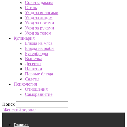
Советы дамам
Стиль
Уход за волосами
Уход за лицом
Уход за ногами
Уход за руками
Уход за телом
Кулинария
Блюда из мяса
Блюда из рыбы
Бутерброды
Выпечка
Десерты
Напитки
Первые блюда
Салаты
Психология
Отношения
Саморазвитие
Поиск
Женский журнал
Главная