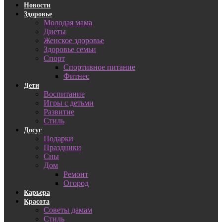
Новости
Здоровье
Молодая мама
Диеты
Женское здоровье
Здоровье семьи
Спорт
Спортивное питание
Фитнес
Дети
Воспитание
Игры с детьми
Развитие
Стиль
Досуг
Подарки
Праздники
Сны
Дом
Ремонт
Огород
Карьера
Красота
Советы дамам
Стиль