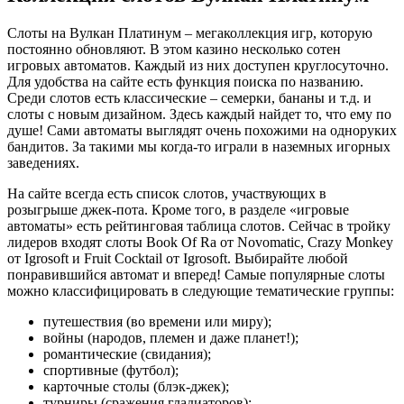
Слоты на Вулкан Платинум – мегаколлекция игр, которую
постоянно обновляют. В этом казино несколько сотен
игровых автоматов. Каждый из них доступен круглосуточно.
Для удобства на сайте есть функция поиска по названию.
Среди слотов есть классические – семерки, бананы и т.д. и
слоты с новым дизайном. Здесь каждый найдет то, что ему по
душе! Сами автоматы выглядят очень похожими на одноруких
бандитов. За такими мы когда-то играли в наземных игорных
заведениях.
На сайте всегда есть список слотов, участвующих в
розыгрыше джек-пота. Кроме того, в разделе «игровые
автоматы» есть рейтинговая таблица слотов. Сейчас в тройку
лидеров входят слоты Book Of Ra от Novomatic, Crazy Monkey
от Igrosoft и Fruit Cocktail от Igrosoft. Выбирайте любой
понравившийся автомат и вперед! Самые популярные слоты
можно классифицировать в следующие тематические группы:
путешествия (во времени или миру);
войны (народов, племен и даже планет!);
романтические (свидания);
спортивные (футбол);
карточные столы (блэк-джек);
турниры (сражения гладиаторов);