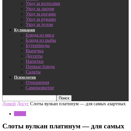
Уход за волосами
Уход за лицом
Уход за ногами
Уход за руками
Уход за телом
Кулинария
Блюда из мяса
Блюда из рыбы
Бутерброды
Выпечка
Десерты
Напитки
Первые блюда
Салаты
Психология
Отношения
Саморазвитие
Домой
Досуг
Слоты вулкан платинум — для самых азартных
Досуг
Слоты вулкан платинум — для самых