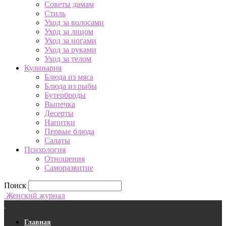
Советы дамам
Стиль
Уход за волосами
Уход за лицом
Уход за ногами
Уход за руками
Уход за телом
Кулинария
Блюда из мяса
Блюда из рыбы
Бутерброды
Выпечка
Десерты
Напитки
Первые блюда
Салаты
Психология
Отношения
Саморазвитие
Поиск
Женский журнал
Главная