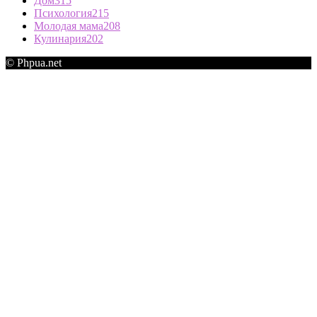
Дом
315
Психология
215
Молодая мама
208
Кулинария
202
© Phpua.net