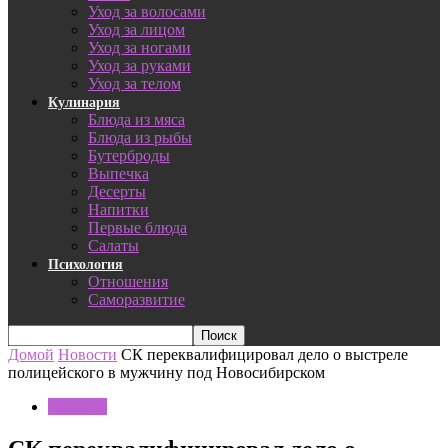
Уход за волосами
Уход за лицом
Уход за ногами
Уход за руками
Уход за телом
Кулинария
Блюда из мяса
Блюда из рыбы
Бутерброды
Выпечка
Десерты
Напитки
Первые блюда
Салаты
Психология
Отношения
Саморазвитие
Домой
Новости
СК переквалифицировал дело о выстреле
полицейского в мужчину под Новосибирском
Новости