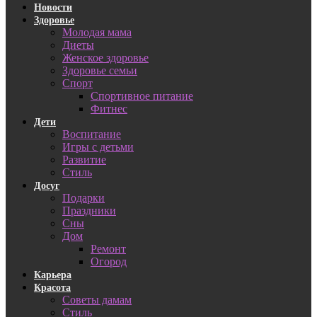
Новости
Здоровье
Молодая мама
Диеты
Женское здоровье
Здоровье семьи
Спорт
Спортивное питание
Фитнес
Дети
Воспитание
Игры с детьми
Развитие
Стиль
Досуг
Подарки
Праздники
Сны
Дом
Ремонт
Огород
Карьера
Красота
Советы дамам
Стиль