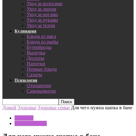
Уход за волосами
Уход за лицом
Уход за ногами
Уход за руками
Уход за телом
Кулинария
Блюда из мяса
Блюда из рыбы
Бутерброды
Выпечка
Десерты
Напитки
Первые блюда
Салаты
Психология
Отношения
Саморазвитие
Домой
Здоровье
Здоровье семьи
Для чего нужна шапка в бане
Здоровье
Здоровье семьи