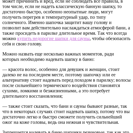
может причинить и вред, если не соблюдать все правила, в
том числе, если не надеть классическую банную шапку, то
достаточно быстро, особенно неопытные люди, могут
получить перегрев и температурный удар, по типу
солнечного. Именно шапочка защитит вашу голову и
позволит вам действительно наслаждаться атмосферой бани, а
также просидеть в парилке длительное время. Так что всегда
можно
купить недорогие шапки для сауны
, чтобы обезопасить
себя и свою голову.
Можно назвать еще несколько важных моментов, ради
которых необходимо надевать шапку в баню:
— красота волос, особенно для девушек и женщин, стоит
далеко не на последнем месте, поэтому шапочку или ее
альтернативу стоит надевать перед походом в парилку; волосы
после сильнейшего термического воздействия становятся
сухими, ломкими и безжизненными, а это потребует
длительного восстановления;
— также стоит сказать, что бани и сауны бывают разные, так
что в некоторых случаях стоит надевать шапку, потому что вы
достаточно легко и быстро сможете получить сильнейший
ожог на коже головы, ведь она нежная и чувствительная.
Запрещается надевать в баню шапочки резиновые, так как это