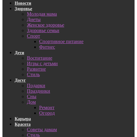
Новости
Здоровье
Молодая мама
Диеты
Женское здоровье
Здоровье семьи
Спорт
Спортивное питание
Фитнес
Дети
Воспитание
Игры с детьми
Развитие
Стиль
Досуг
Подарки
Праздники
Сны
Дом
Ремонт
Огород
Карьера
Красота
Советы дамам
Стиль