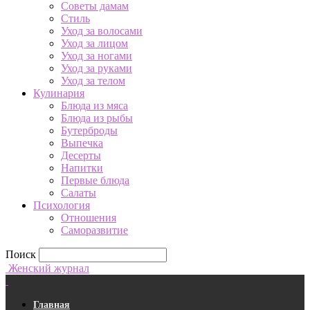
Советы дамам
Стиль
Уход за волосами
Уход за лицом
Уход за ногами
Уход за руками
Уход за телом
Кулинария
Блюда из мяса
Блюда из рыбы
Бутерброды
Выпечка
Десерты
Напитки
Первые блюда
Салаты
Психология
Отношения
Саморазвитие
Поиск
Женский журнал
Главная