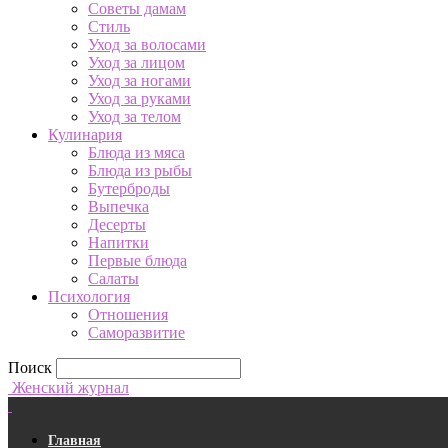
Советы дамам
Стиль
Уход за волосами
Уход за лицом
Уход за ногами
Уход за руками
Уход за телом
Кулинария
Блюда из мяса
Блюда из рыбы
Бутерброды
Выпечка
Десерты
Напитки
Первые блюда
Салаты
Психология
Отношения
Саморазвитие
Поиск
Женский журнал
Главная