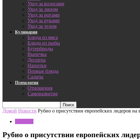
Уход за волосами
Уход за лицом
Уход за ногами
Уход за руками
Уход за телом
Кулинария
Блюда из мяса
Блюда из рыбы
Бутерброды
Выпечка
Десерты
Напитки
Первые блюда
Салаты
Психология
Отношения
Саморазвитие
Домой
Новости
Рубио о присутствии европейских лидеров на 
Новости
Рубио о присутствии европейских лидер