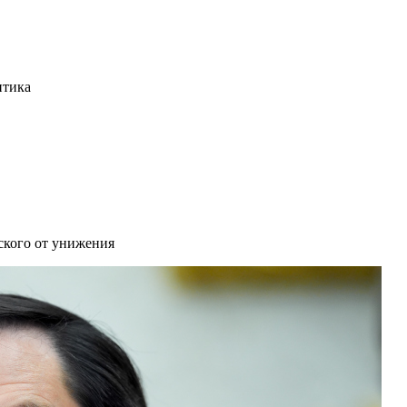
итика
ского от унижения