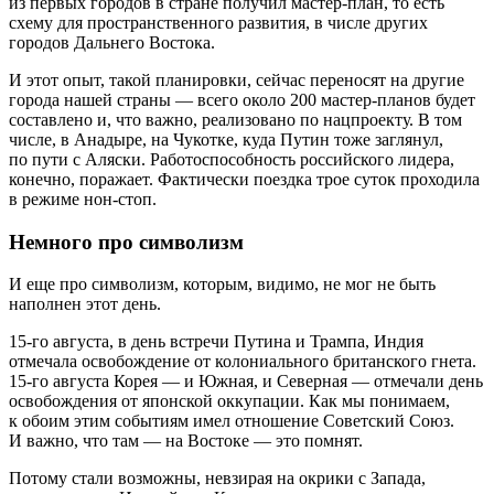
из первых городов в стране получил мастер-план, то есть
схему для пространственного развития, в числе других
городов Дальнего Востока.
И этот опыт, такой планировки, сейчас переносят на другие
города нашей страны — всего около 200 мастер-планов будет
составлено и, что важно, реализовано по нацпроекту. В том
числе, в Анадыре, на Чукотке, куда Путин тоже заглянул,
по пути с Аляски. Работоспособность российского лидера,
конечно, поражает. Фактически поездка трое суток проходила
в режиме нон-стоп.
Немного про символизм
И еще про символизм, которым, видимо, не мог не быть
наполнен этот день.
15-го августа, в день встречи Путина и Трампа, Индия
отмечала освобождение от колониального британского гнета.
15-го августа Корея — и Южная, и Северная — отмечали день
освобождения от японской оккупации. Как мы понимаем,
к обоим этим событиям имел отношение Советский Союз.
И важно, что там — на Востоке — это помнят.
Потому стали возможны, невзирая на окрики с Запада,