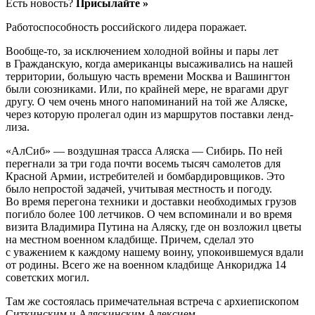
Есть новость?
Присылайте »
Работоспособность российского лидера поражает.
Вообще-то, за исключением холодной войны и пары лет
в Гражданскую, когда американцы высаживались на нашей
территории, большую часть времени Москва и Вашингтон
были союзниками. Или, по крайней мере, не врагами друг
другу. О чем очень много напоминаний на той же Аляске,
через которую пролегал один из маршрутов поставки ленд-
лиза.
«АлСиб» — воздушная трасса Аляска — Сибирь. По ней
перегнали за три года почти восемь тысяч самолетов для
Красной Армии, истребителей и бомбардировщиков. Это
было непростой задачей, учитывая местность и погоду.
Во время перегона техники и доставки необходимых грузов
погибло более 100 летчиков. О чем вспоминали и во время
визита Владимира Путина на Аляску, где он возложил цветы
на местном военном кладбище. Причем, сделал это
с уважением к каждому нашему воину, упокоившемуся вдали
от родины. Всего же на военном кладбище Анкориджа 14
советских могил.
Там же состоялась примечательная встреча с архиепископом
Ситкинским и Аляскинским Алексием.