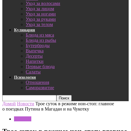
Уход за волосами
Уход за лицом
Уход за ногами
Уход за руками
Уход за телом
Кулинария
Блюда из мяса
Блюда из рыбы
Бутерброды
Выпечка
Десерты
Напитки
Первые блюда
Салаты
Психология
Отношения
Саморазвитие
Домой
Новости
Трое суток в режиме нон-стоп: главное
о поездках Путина в Магадан и на Чукотку
Новости