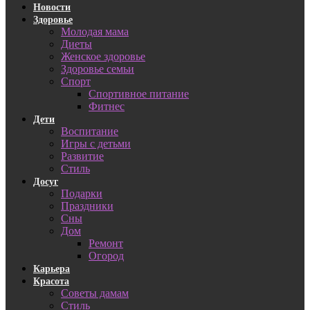
Новости
Здоровье
Молодая мама
Диеты
Женское здоровье
Здоровье семьи
Спорт
Спортивное питание
Фитнес
Дети
Воспитание
Игры с детьми
Развитие
Стиль
Досуг
Подарки
Праздники
Сны
Дом
Ремонт
Огород
Карьера
Красота
Советы дамам
Стиль