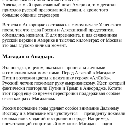
Аляска, самый православный штат Америки, там десятки
приходов русской православной церкви, а кроме того
большие общины староверов.
Встреча в Анкоридже состоялась в самом начале Успенского
поста, так что глава России и Аляскинский предстоятель
обменялись иконами. И для президента, и для священника
русской церкви в Америке в тысячах километрах от Москвы
это был глубоко личный момент.
Магадан и Анадырь
Эта поездка, в целом, оказалась пронизана личными
и символичными моментами. Перед Аляской в Магадане
Путин возложил цветы к памятнику героям «АлСиба».
Русский летчик пожимает руку американскому. Жест, который
фактически повторили Путин и Трамп в Анкоридже. Кстати
этот город еще со времен перестройки поддерживал особые
связи как раз с Магаданом.
Россия последние годы уделяет особое внимание Дальнему
Востоку и в Магадане это чувствуется — президенту показали
сколько новых зданий построили в городе. Например,
впечатляющий спортивный комплекс. Магадан — один