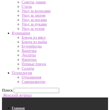
Советы дамам
Стиль
Уход за волосами
Уход за лицом
Уход за ногами
Уход за руками
Уход за телом
Кулинария
Блюда из мяса
Блюда из рыбы
Бутерброды
Выпечка
Десерты
Напитки
Первые блюда
Салаты
Психология
Отношения
Саморазвитие
Поиск
Женский журнал
Главная