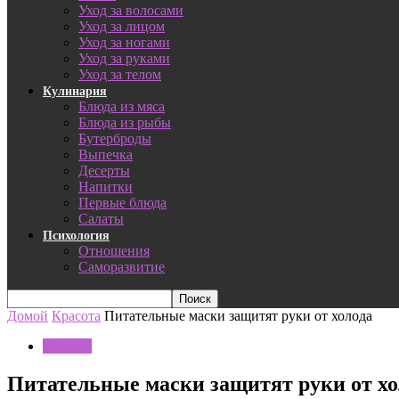
Уход за волосами
Уход за лицом
Уход за ногами
Уход за руками
Уход за телом
Кулинария
Блюда из мяса
Блюда из рыбы
Бутерброды
Выпечка
Десерты
Напитки
Первые блюда
Салаты
Психология
Отношения
Саморазвитие
Домой
Красота
Питательные маски защитят руки от холода
Красота
Питательные маски защитят руки от хо