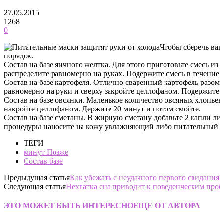
27.05.2015
1268
0
Чтобы сберечь ва
порядок.
Состав на базе яичного желтка. Для этого приготовьте смесь и
распределите равномерно на руках. Подержите смесь в течение
Состав на базе картофеля. Отлично сваренный картофель разом
равномерно на руки и сверху закройте целлофаном. Подержите 
Состав на базе овсянки. Маленькое количество овсяных хлопье
накройте целлофаном. Держите 20 минут и потом смойте.
Состав на базе сметаны. В жирную сметану добавьте 2 капли л
процедуры наносите на кожу увлажняющий либо питательный 
ТЕГИ
минут Позже
Состав базе
Предыдущая статья
Как убежать с неудачного первого свидания
Следующая статья
Нехватка сна приводит к поведенческим пр
ЭТО МОЖЕТ БЫТЬ ИНТЕРЕСНО
ЕЩЕ ОТ АВТОРА