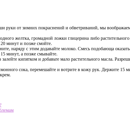
ши руки от зимних покраснений и обветриваний, мы воображаем
з одного желтка, громадной ложки глицерина либо растительного 
 20 минут и позже смойте.
ните, наряду с этим додавайте молоко. Смесь подобающа оказать
15 минут, а позже смывайте.
в залейте кипятком и добавьте мало растительного масла. Разреш
имонного сока, перемешайте и вотрите в кожу рук. Держите 15 м
крем.
?
облемам