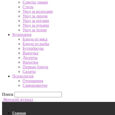
Советы дамам
Стиль
Уход за волосами
Уход за лицом
Уход за ногами
Уход за руками
Уход за телом
Кулинария
Блюда из мяса
Блюда из рыбы
Бутерброды
Выпечка
Десерты
Напитки
Первые блюда
Салаты
Психология
Отношения
Саморазвитие
Поиск
Женский журнал
Главная