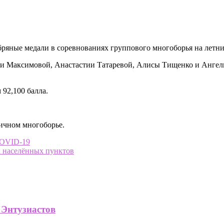
бряные медали в соревнованиях группового многоборья на летн
сии Максимовой, Анастастии Татаревой, Алисы Тищенко и Анге
 92,100 балла.
личном многоборье.
COVID-19
х населённых пунктов
 Энтузиастов