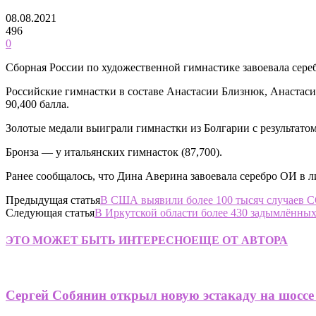
08.08.2021
496
0
Сборная России по художественной гимнастике завоевала сере
Российские гимнастки в составе Анастасии Близнюк, Анаста
90,400 балла.
Золотые медали выиграли гимнастки из Болгарии с результатом
Бронза — у итальянских гимнасток (87,700).
Ранее сообщалось, что Дина Аверина завоевала серебро ОИ в 
Предыдущая статья
В США выявили более 100 тысяч случаев 
Следующая статья
В Иркутской области более 430 задымлённы
ЭТО МОЖЕТ БЫТЬ ИНТЕРЕСНО
ЕЩЕ ОТ АВТОРА
Сергей Собянин открыл новую эстакаду на шоссе