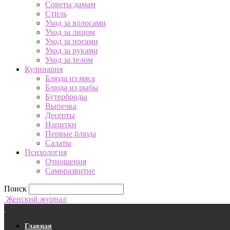
Советы дамам
Стиль
Уход за волосами
Уход за лицом
Уход за ногами
Уход за руками
Уход за телом
Кулинария
Блюда из мяса
Блюда из рыбы
Бутерброды
Выпечка
Десерты
Напитки
Первые блюда
Салаты
Психология
Отношения
Саморазвитие
Поиск
Женский журнал
Главная