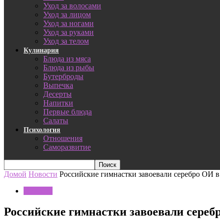
Уход за волосами
Уход за лицом
Уход за ногами
Уход за руками
Уход за телом
Кулинария
Блюда из мяса
Блюда из рыбы
Бутерброды
Выпечка
Десерты
Напитки
Первые блюда
Салаты
Психология
Отношения
Саморазвитие
Домой
Новости
Российские гимнастки завоевали серебро ОИ 
Новости
Российские гимнастки завоевали сереб