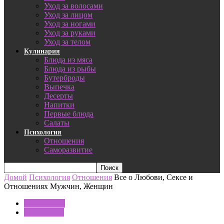
Уход за волосами
Уход за лицом
Уход за ногами
Уход за руками
Уход за телом
Кулинария
Блюда из мяса
Блюда из рыбы
Бутерброды
Выпечка
Десерты
Напитки
Первые блюда
Салаты
Психология
Отношения
Саморазвитие
Домой
Психология
Отношения
Все о Любови, Сексе и
Отношениях Мужчин, Женщин
Психология
Отношения