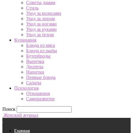
Советы дамам
Стиль
Уход за волосами
Уход за лицом
Уход за ногами
Уход за руками
Уход за телом
Кулинария
Блюда из мяса
Блюда из рыбы
Бутерброды
Выпечка
Десерты
Напитки
Первые блюда
Салаты
Психология
Отношения
Саморазвитие
Поиск
Женский журнал
Главная