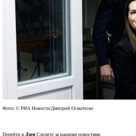
Фото: © РИА Новости/Дмитрий Осматеско
Перейти в
Дзен
Следите за нашими новостями