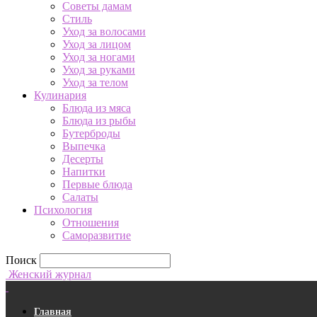
Советы дамам
Стиль
Уход за волосами
Уход за лицом
Уход за ногами
Уход за руками
Уход за телом
Кулинария
Блюда из мяса
Блюда из рыбы
Бутерброды
Выпечка
Десерты
Напитки
Первые блюда
Салаты
Психология
Отношения
Саморазвитие
Поиск
Женский журнал
Главная