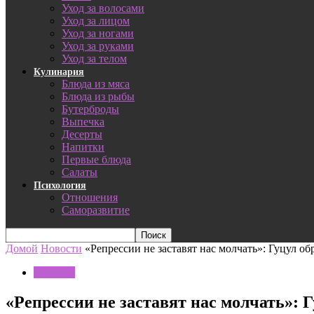
Уход за волосами
Уход за лицом
Уход за ногами
Уход за руками
Уход за телом
Кулинария
Блюда из мяса
Блюда из рыбы
Бутерброды
Выпечка
Десерты
Напитки
Первые блюда
Салаты
Психология
Отношения
Саморазвитие
Домой
Новости
«Репрессии не заставят нас молчать»: Гуцул об
Новости
«Репрессии не заставят нас молчать»: 