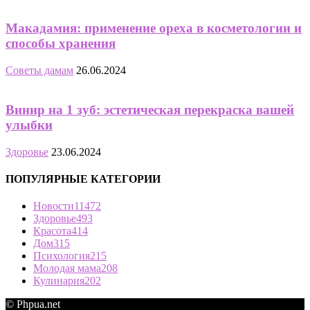
Макадамия: применение ореха в косметологии и
способы хранения
Советы дамам
26.06.2024
Винир на 1 зуб: эстетическая перекраска вашей
улыбки
Здоровье
23.06.2024
ПОПУЛЯРНЫЕ КАТЕГОРИИ
Новости
11472
Здоровье
493
Красота
414
Дом
315
Психология
215
Молодая мама
208
Кулинария
202
© Phpua.net