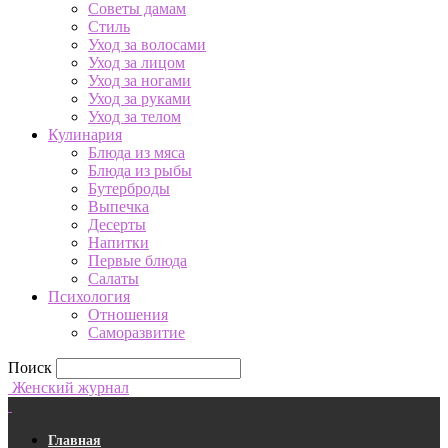
Советы дамам
Стиль
Уход за волосами
Уход за лицом
Уход за ногами
Уход за руками
Уход за телом
Кулинария
Блюда из мяса
Блюда из рыбы
Бутерброды
Выпечка
Десерты
Напитки
Первые блюда
Салаты
Психология
Отношения
Саморазвитие
Поиск
Женский журнал
Главная