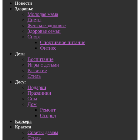
Новости
Здоровье
Молодая мама
Диеты
Женское здоровье
Здоровье семьи
Спорт
Спортивное питание
Фитнес
Дети
Воспитание
Игры с детьми
Развитие
Стиль
Досуг
Подарки
Праздники
Сны
Дом
Ремонт
Огород
Карьера
Красота
Советы дамам
Стиль