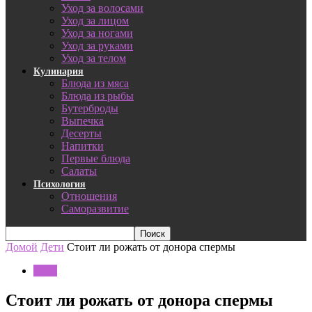
Уход за волосами
Уход за лицом
Уход за ногами
Уход за руками
Уход за телом
Кулинария
Блюда из мяса
Блюда из рыбы
Бутерброды
Выпечка
Десерты
Напитки
Первые блюда
Салаты
Психология
Отношения
Саморазвитие
Домой
Дети
Стоит ли рожать от донора спермы
Дети
Стоит ли рожать от донора спермы