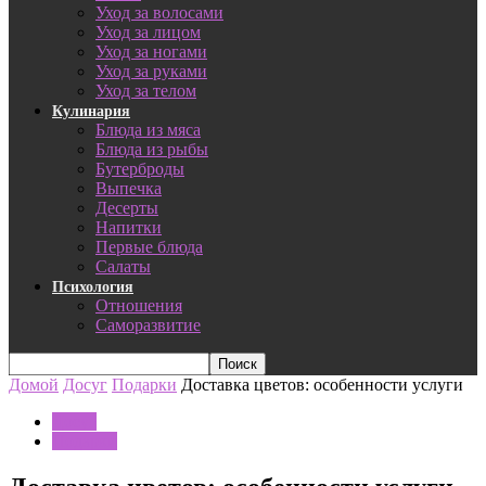
Уход за волосами
Уход за лицом
Уход за ногами
Уход за руками
Уход за телом
Кулинария
Блюда из мяса
Блюда из рыбы
Бутерброды
Выпечка
Десерты
Напитки
Первые блюда
Салаты
Психология
Отношения
Саморазвитие
Домой
Досуг
Подарки
Доставка цветов: особенности услуги
Досуг
Подарки