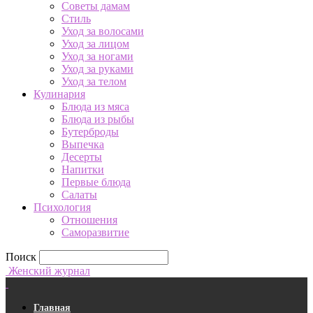
Советы дамам
Стиль
Уход за волосами
Уход за лицом
Уход за ногами
Уход за руками
Уход за телом
Кулинария
Блюда из мяса
Блюда из рыбы
Бутерброды
Выпечка
Десерты
Напитки
Первые блюда
Салаты
Психология
Отношения
Саморазвитие
Поиск
Женский журнал
Главная