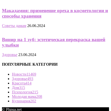
Макадамия: применение ореха в косметологии и
способы хранения
Советы дамам
26.06.2024
Винир на 1 зуб: эстетическая перекраска вашей
улыбки
Здоровье
23.06.2024
ПОПУЛЯРНЫЕ КАТЕГОРИИ
Новости
11469
Здоровье
493
Красота
414
Дом
315
Психология
215
Молодая мама
208
Кулинария
202
© Phpua.net