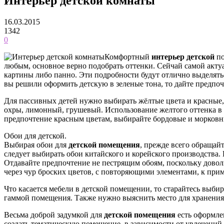
Интерьер детской комнаты
16.03.2015
1342
0
Комфортный
интерьер детской
по
любым, основное верно подобрать оттенки. Сейчай самой акту
картины либо панно. Эти подробности будут отлично выделятьс
вы решили оформить детскую в зеленые тона, то дайте предп
Для пассивных детей нужно выбирать жёлтые цвета и красные, 
охры, лимонный, грушевый. Использование желтого оттенка в
предпочтение красным цветам, выбирайте бордовые и морковн
Обои для детской.
Выбирая обои для
детской помещения
, прежде всего обращай
следует выбирать обои китайского и корейского производства. 
Отдавайте предпочтение не пестрящим обоям, поскольку доволь
через чур броских цветов, с повторяющими элементами, к приме
Что касается мебели в детской помещении, то старайтесь выбир
гаммой помещения. Также нужно выяснить место для хранения 
Весьма доброй задумкой для
детской помещения
есть оформле
создать тематическую помещение, в зависимости от увлечений 