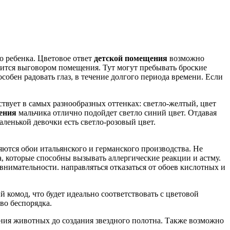
о ребенка. Цветовое ответ
детской помещения
возможно
вится выговором помещения. Тут могут пребывать броские
собен радовать глаз, в течение долгого периода времени. Если
твует в самых разнообразных оттенках: светло-желтый, цвет
ения
мальчика отлично подойдет светло синий цвет. Отдавая
енькой девочки есть светло-розовый цвет.
яются обои итальянского и германского производства. Не
а, которые способны вызывать аллергические реакции и астму.
внимательности. направляться отказаться от обоев кислотных и
й комод, что будет идеально соответствовать с цветовой
во беспорядка.
ния животных до создания звездного полотна. Также возможно