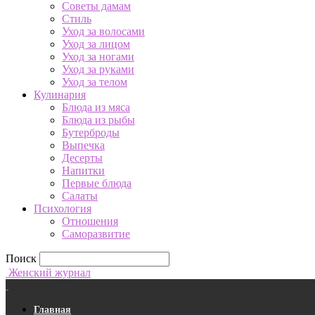
Советы дамам
Стиль
Уход за волосами
Уход за лицом
Уход за ногами
Уход за руками
Уход за телом
Кулинария
Блюда из мяса
Блюда из рыбы
Бутерброды
Выпечка
Десерты
Напитки
Первые блюда
Салаты
Психология
Отношения
Саморазвитие
Поиск
Женский журнал
Главная