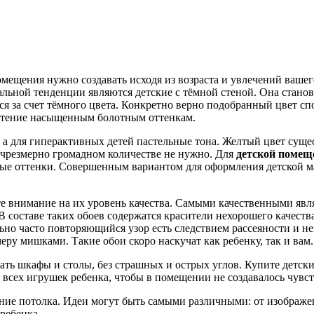
мещения нужно создавать исходя из возраста и увлечений вашег
альной тенденции являются детские с тёмной стеной. Она стано
я за счет тёмного цвета. Конкретно верно подобранный цвет спо
очтение насыщенным болотным оттенкам.
а для гиперактивных детей пастельные тона. Желтый цвет сущес
 чрезмерно громадном количестве не нужно. Для
детской помещ
ые оттенки.
Совершенным вариантом для оформления детской мал
те внимание на их уровень качества. Самыми качественными явл
В составе таких обоев содержатся красители нехорошего качеств
но часто повторяющийся узор есть следствием рассеяности и не
ру мишками. Такие обои скоро наскучат как ребенку, так и вам.
ать шкафы и столы, без страшных и острых углов. Купите детски
всех игрушек ребенка, чтобы в помещении не создавалось чувст
ние потолка. Идеи могут быть самыми различными: от изображе
ребенка.