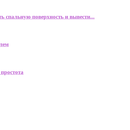
ь спальную поверхность и вывести...
блем
 простота