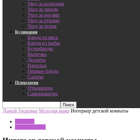
Уход за волосами
Уход за лицом
Уход за ногами
Уход за руками
Уход за телом
Кулинария
Блюда из мяса
Блюда из рыбы
Бутерброды
Выпечка
Десерты
Напитки
Первые блюда
Салаты
Психология
Отношения
Саморазвитие
Домой
Здоровье
Молодая мама
Интерьер детской комнаты
Здоровье
Молодая мама