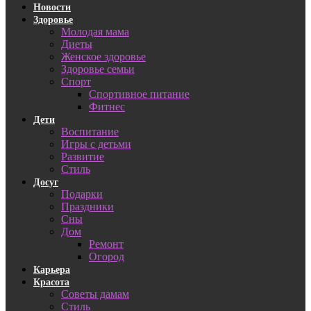
Новости
Здоровье
Молодая мама
Диеты
Женское здоровье
Здоровье семьи
Спорт
Спортивное питание
Фитнес
Дети
Воспитание
Игры с детьми
Развитие
Стиль
Досуг
Подарки
Праздники
Сны
Дом
Ремонт
Огород
Карьера
Красота
Советы дамам
Стиль