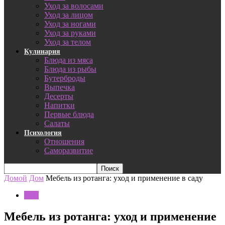
Уход за волосами
Уход за лицом
Уход за ногами
Уход за руками
Уход за телом
Кулинария
Блюда из мяса
Блюда из рыбы
Бутерброды
Выпечка
Десерты
Напитки
Первые блюда
Салаты
Психология
Отношения
Саморазвитие
Домой
Дом
Мебель из ротанга: уход и применение в саду
Дом
Мебель из ротанга: уход и применение