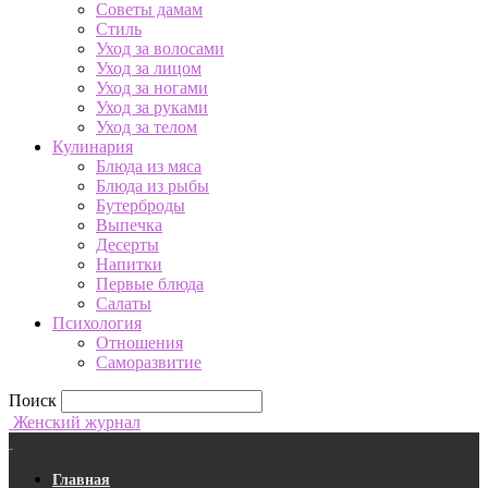
Советы дамам
Стиль
Уход за волосами
Уход за лицом
Уход за ногами
Уход за руками
Уход за телом
Кулинария
Блюда из мяса
Блюда из рыбы
Бутерброды
Выпечка
Десерты
Напитки
Первые блюда
Салаты
Психология
Отношения
Саморазвитие
Поиск
Женский журнал
Главная