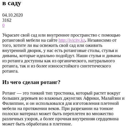
в саду
04.10.2020
3162
0
Украсьте свой сад или внутреннее пространство с помощью
ротанговой мебели на сайте
http://ivicity.kz
.
Независимо от
того, хотите ли вы освежить свой сад или оживить
внутренний дворик, у нас есть ротанговые столы, стулья и
диваны, которые идеально подойдут. Наши стулья и диваны
из ротанга доступны как из органического, натурального
ротанга, так и из более износостойкого синтетического
ротанга.
Из чего сделан ротанг?
Ротанг — это тонкий тип тростника, который растет вокруг
больших деревьев во влажных джунглях Африки, Малайзии и
Филиппин, и он использовался для изготовления плетеной
мебели на протяжении веков. При разрезании на тонкие
полоски материал может быть переплетен во множество
различных узоров, а более прочная внутренняя сердцевина
может быть обработана в плетение.