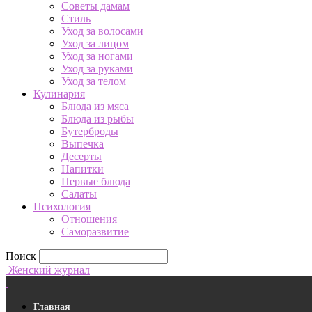
Советы дамам
Стиль
Уход за волосами
Уход за лицом
Уход за ногами
Уход за руками
Уход за телом
Кулинария
Блюда из мяса
Блюда из рыбы
Бутерброды
Выпечка
Десерты
Напитки
Первые блюда
Салаты
Психология
Отношения
Саморазвитие
Поиск
Женский журнал
Главная