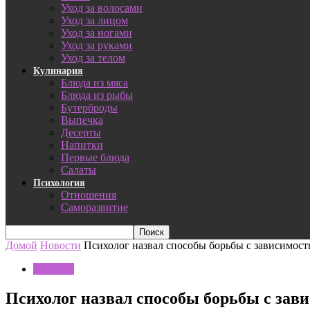
Уход за волосами
Уход за лицом
Уход за ногами
Уход за руками
Уход за телом
Кулинария
Блюда из мяса
Блюда из рыбы
Бутерброды
Выпечка
Десерты
Напитки
Первые блюда
Салаты
Психология
Отношения
Саморазвитие
Домой
Новости
Психолог назвал способы борьбы с зависимост
Новости
Психолог назвал способы борьбы с зав