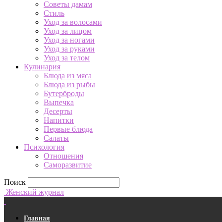
Советы дамам
Стиль
Уход за волосами
Уход за лицом
Уход за ногами
Уход за руками
Уход за телом
Кулинария
Блюда из мяса
Блюда из рыбы
Бутерброды
Выпечка
Десерты
Напитки
Первые блюда
Салаты
Психология
Отношения
Саморазвитие
Поиск
Женский журнал
Главная