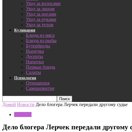
Уход за волосами
Уход за лицом
Уход за ногами
Уход за руками
Уход за телом
Кулинария
Блюда из мяса
Блюда из рыбы
Бутерброды
Выпечка
Десерты
Напитки
Первые блюда
Салаты
Психология
Отношения
Саморазвитие
Домой
Новости
Дело блогера Лерчек передали другому судье
Новости
Дело блогера Лерчек передали другому 