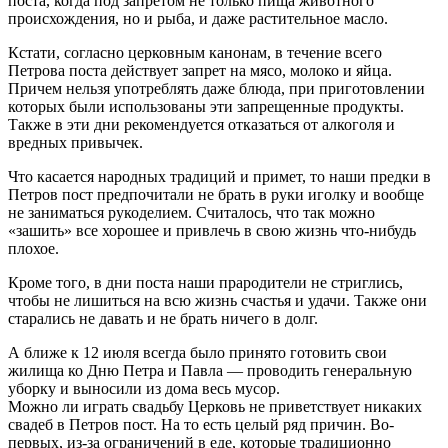
поста, когда под запретом не только пища животного
происхождения, но и рыба, и даже растительное масло.
Кстати, согласно церковным канонам, в течение всего
Петрова поста действует запрет на мясо, молоко и яйца.
Причем нельзя употреблять даже блюда, при приготовлении
которых были использованы эти запрещенные продукты.
Также в эти дни рекомендуется отказаться от алкоголя и
вредных привычек.
Что касается народных традиций и примет, то наши предки в
Петров пост предпочитали не брать в руки иголку и вообще
не заниматься рукоделием. Считалось, что так можно
«зашить» все хорошее и привлечь в свою жизнь что-нибудь
плохое.
Кроме того, в дни поста наши прародители не стриглись,
чтобы не лишиться на всю жизнь счастья и удачи. Также они
старались не давать и не брать ничего в долг.
А ближе к 12 июля всегда было принято готовить свои
жилища ко Дню Петра и Павла — проводить генеральную
уборку и выносили из дома весь мусор.
Можно ли играть свадьбу Церковь не приветствует никаких
свадеб в Петров пост. На то есть целый ряд причин. Во-
первых, из-за ограничений в еде, которые традиционно