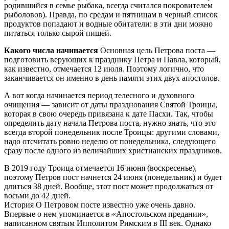
родившийся в семье рыбака, всегда считался покровителем
рыболовов). Правда, по средам и пятницам в черный список
продуктов попадают и водные обитатели: в эти дни можно
питаться только сырой пищей.
Какого числа начинается
Основная цель Петрова поста —
подготовить верующих к празднику Петра и Павла, который,
как известно, отмечается 12 июля. Поэтому логично, что
заканчивается он именно в день памяти этих двух апостолов.
А вот когда начинается период телесного и духовного
очищения — зависит от даты празднования Святой Троицы,
которая в свою очередь привязана к дате Пасхи. Так, чтобы
определить дату начала Петрова поста, нужно знать, что это
всегда второй понедельник после Троицы: другими словами,
надо отсчитать ровно неделю от понедельника, следующего
сразу после одного из величайших христианских праздников.
В 2019 году Троица отмечается 16 июня (воскресенье),
поэтому Петров пост начнется 24 июня (понедельник) и будет
длиться 38 дней. Вообще, этот пост может продолжаться от
восьми до 42 дней.
История О Петровом посте известно уже очень давно.
Впервые о нем упоминается в «Апостольском предании»,
написанном святым Ипполитом Римским в III век. Однако