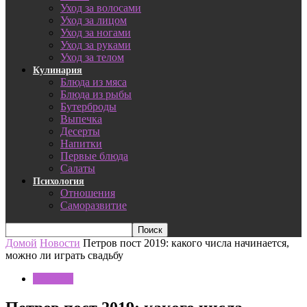
Уход за волосами
Уход за лицом
Уход за ногами
Уход за руками
Уход за телом
Кулинария
Блюда из мяса
Блюда из рыбы
Бутерброды
Выпечка
Десерты
Напитки
Первые блюда
Салаты
Психология
Отношения
Саморазвитие
Домой
Новости
Петров пост 2019: какого числа начинается,
можно ли играть свадьбу
Новости