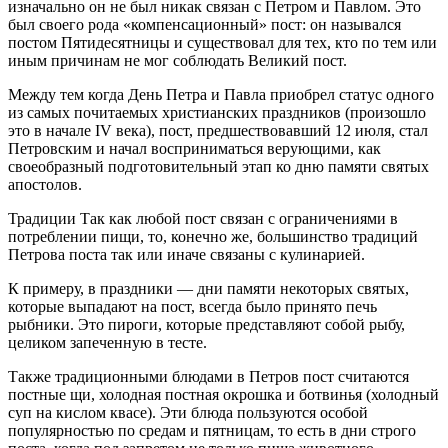
изначально он не был никак связан с Петром и Павлом. Это
был своего рода «компенсационный» пост: он назывался
постом Пятидесятницы и существовал для тех, кто по тем или
иным причинам не мог соблюдать Великий пост.
Между тем когда День Петра и Павла приобрел статус одного
из самых почитаемых христианских праздников (произошло
это в начале IV века), пост, предшествовавший 12 июля, стал
Петровским и начал восприниматься верующими, как
своеобразный подготовительный этап ко дню памяти святых
апостолов.
Традиции Так как любой пост связан с ограничениями в
потреблении пищи, то, конечно же, большинство традиций
Петрова поста так или иначе связаны с кулинарией.
К примеру, в праздники — дни памяти некоторых святых,
которые выпадают на пост, всегда было принято печь
рыбники. Это пироги, которые представляют собой рыбу,
целиком запеченную в тесте.
Также традиционными блюдами в Петров пост считаются
постные щи, холодная постная окрошка и ботвинья (холодный
суп на кислом квасе). Эти блюда пользуются особой
популярностью по средам и пятницам, то есть в дни строго