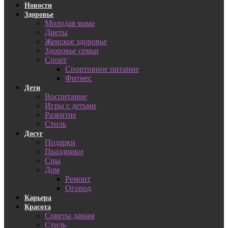
Новости
Здоровье
Молодая мама
Диеты
Женское здоровье
Здоровье семьи
Спорт
Спортивное питание
Фитнес
Дети
Воспитание
Игры с детьми
Развитие
Стиль
Досуг
Подарки
Праздники
Сны
Дом
Ремонт
Огород
Карьера
Красота
Советы дамам
Стиль