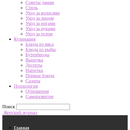
Советы дамам
Стиль
Уход за волосами
Уход за лицом
Уход за ногами
Уход за руками
Уход за телом
Кулинария
Блюда из мяса
Блюда из рыбы
Бутерброды
Выпечка
Десерты
Напитки
Первые блюда
Салаты
Психология
Отношения
Саморазвитие
Поиск
Женский журнал
Главная