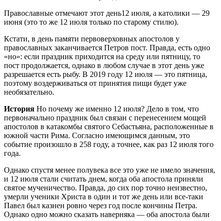
Православные отмечают этот день12 июля, а католики — 29
июня (это то же 12 июля только по старому стилю).
Кстати, в день памяти первоверховных апостолов у
православных заканчивается Петров пост. Правда, есть одно
«но»: если праздник приходится на среду или пятницу, то
пост продолжается, однако в любом случае в этот день уже
разрешается есть рыбу. В 2019 году 12 июля — это пятница,
поэтому воздерживаться от принятия пищи будет уже
необязательно.
История
Но почему же именно 12 июля? Дело в том, что
первоначально праздник был связан с перенесением мощей
апостолов в катакомбы святого Себастьяна, расположенные в
южной части Рима. Согласно имеющимся данным, это
событие произошло в 258 году, а точнее, как раз 12 июля того
года.
Однако спустя менее полувека все это уже не имело значения,
и 12 июля стали считать днем, когда оба апостола приняли
святое мученичество. Правда, до сих пор точно неизвестно,
умерли ученики Христа в один и тот же день или все-таки
Павел был казнен ровно через год после кончины Петра.
Однако одно можно сказать наверняка — оба апостола были