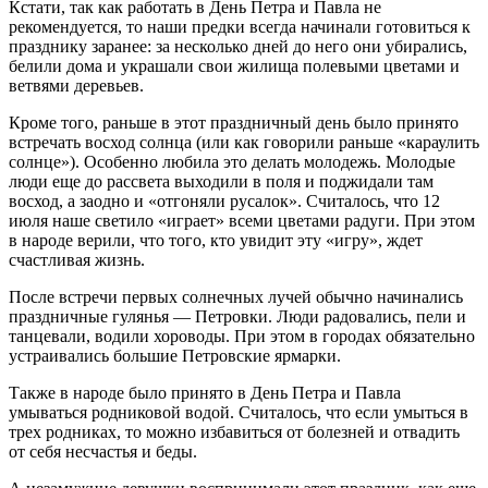
Кстати, так как работать в День Петра и Павла не
рекомендуется, то наши предки всегда начинали готовиться к
празднику заранее: за несколько дней до него они убирались,
белили дома и украшали свои жилища полевыми цветами и
ветвями деревьев.
Кроме того, раньше в этот праздничный день было принято
встречать восход солнца (или как говорили раньше «караулить
солнце»). Особенно любила это делать молодежь. Молодые
люди еще до рассвета выходили в поля и поджидали там
восход, а заодно и «отгоняли русалок». Считалось, что 12
июля наше светило «играет» всеми цветами радуги. При этом
в народе верили, что того, кто увидит эту «игру», ждет
счастливая жизнь.
После встречи первых солнечных лучей обычно начинались
праздничные гулянья — Петровки. Люди радовались, пели и
танцевали, водили хороводы. При этом в городах обязательно
устраивались большие Петровские ярмарки.
Также в народе было принято в День Петра и Павла
умываться родниковой водой. Считалось, что если умыться в
трех родниках, то можно избавиться от болезней и отвадить
от себя несчастья и беды.