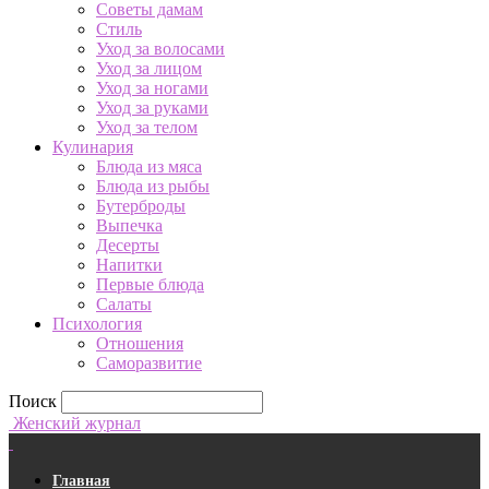
Советы дамам
Стиль
Уход за волосами
Уход за лицом
Уход за ногами
Уход за руками
Уход за телом
Кулинария
Блюда из мяса
Блюда из рыбы
Бутерброды
Выпечка
Десерты
Напитки
Первые блюда
Салаты
Психология
Отношения
Саморазвитие
Поиск
Женский журнал
Главная