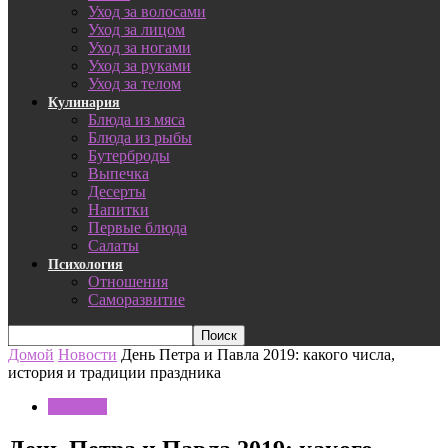
Уход за волосами
Уход за лицом
Уход за ногами
Уход за руками
Уход за телом
Кулинария
Блюда из мяса
Блюда из рыбы
Бутерброды
Выпечка
Десерты
Напитки
Первые блюда
Салаты
Психология
Отношения
Саморазвитие
Домой
Новости
День Петра и Павла 2019: какого числа,
история и традиции праздника
Новости