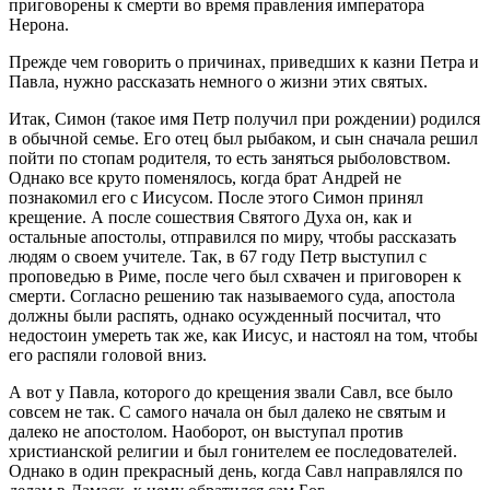
приговорены к смерти во время правления императора
Нерона.
Прежде чем говорить о причинах, приведших к казни Петра и
Павла, нужно рассказать немного о жизни этих святых.
Итак, Симон (такое имя Петр получил при рождении) родился
в обычной семье. Его отец был рыбаком, и сын сначала решил
пойти по стопам родителя, то есть заняться рыболовством.
Однако все круто поменялось, когда брат Андрей не
познакомил его с Иисусом. После этого Симон принял
крещение. А после сошествия Святого Духа он, как и
остальные апостолы, отправился по миру, чтобы рассказать
людям о своем учителе. Так, в 67 году Петр выступил с
проповедью в Риме, после чего был схвачен и приговорен к
смерти. Согласно решению так называемого суда, апостола
должны были распять, однако осужденный посчитал, что
недостоин умереть так же, как Иисус, и настоял на том, чтобы
его распяли головой вниз.
А вот у Павла, которого до крещения звали Савл, все было
совсем не так. С самого начала он был далеко не святым и
далеко не апостолом. Наоборот, он выступал против
христианской религии и был гонителем ее последователей.
Однако в один прекрасный день, когда Савл направлялся по