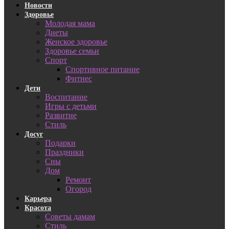
Новости
Здоровье
Молодая мама
Диеты
Женское здоровье
Здоровье семьи
Спорт
Спортивное питание
Фитнес
Дети
Воспитание
Игры с детьми
Развитие
Стиль
Досуг
Подарки
Праздники
Сны
Дом
Ремонт
Огород
Карьера
Красота
Советы дамам
Стиль