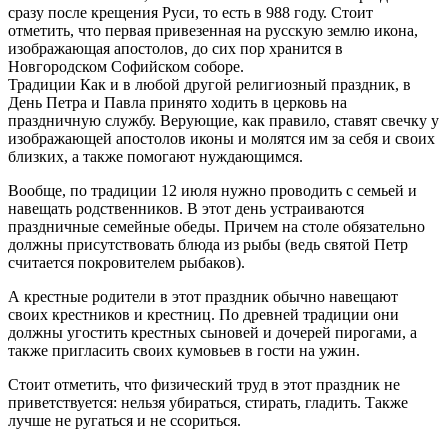
сразу после крещения Руси, то есть в 988 году. Стоит
отметить, что первая привезенная на русскую землю икона,
изображающая апостолов, до сих пор хранится в
Новгородском Софийском соборе.
Традиции Как и в любой другой религиозный праздник, в
День Петра и Павла принято ходить в церковь на
праздничную службу. Верующие, как правило, ставят свечку у
изображающей апостолов иконы и молятся им за себя и своих
близких, а также помогают нуждающимся.
Вообще, по традиции 12 июля нужно проводить с семьей и
навещать родственников. В этот день устраиваются
праздничные семейные обеды. Причем на столе обязательно
должны присутствовать блюда из рыбы (ведь святой Петр
считается покровителем рыбаков).
А крестные родители в этот праздник обычно навещают
своих крестников и крестниц. По древней традиции они
должны угостить крестных сыновей и дочерей пирогами, а
также пригласить своих кумовьев в гости на ужин.
Стоит отметить, что физический труд в этот праздник не
приветствуется: нельзя убираться, стирать, гладить. Также
лучше не ругаться и не ссориться.