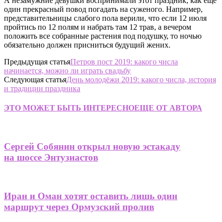
А незамужние девушки воспринимали этот праздник, как еще
один прекрасный повод погадать на суженого. Например,
представительницы слабого пола верили, что если 12 июля
пройтись по 12 полям и набрать там 12 трав, а вечером
положить все собранные растения под подушку, то ночью
обязательно должен присниться будущий жених.
Предыдущая статья
Петров пост 2019: какого числа
начинается, можно ли играть свадьбу
Следующая статья
День молодёжи 2019: какого числа, история
и традиции праздника
ЭТО МОЖЕТ БЫТЬ ИНТЕРЕСНО
ЕЩЕ ОТ АВТОРА
Сергей Собянин открыл новую эстакаду
на шоссе Энтузиастов
Иран и Оман хотят оставить лишь один
маршрут через Ормузский пролив