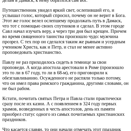
делам в Дамаск, к нему обратился сам Бог.
Путешественник увидел яркий свет, ослепивший его, и
услышал голос, который спросил, почему он не верит в Бога.
Этот же голос велел ослепшему продолжать путь в Дамаск,
что тот с помощью своих спутников и сделал. В этом городе
Савл начал изучать веру, а через три дня был крещен. Причем
во время священного таинства произошло чудо: мужчина
прозрел. С тех пор он сделался таким же рьяным и усердным
учеником Христа, как и Петр, и стал не менее активно
проповедовать христианство.
Павлу не раз приходилось сидеть в темнице за свои
проповеди. А когда апостола арестовали в Риме (произошло
это то ли в 67 году, то ли в 68-м), его приговорили к
обезглавливанию. Осужденного не распяли только потому,
что он имел права римского гражданина, другими словами, он
не был рабом.
Кстати, почитать святых Петра и Павла стали практически
сразу после их казни. А с появлением в 324 году первых
храмов, возведенных в честь апостолов, день их памяти
приобрел статус одного из самых почитаемых христианских
праздников.
Что касается славян, то они начали отмечать этот праздник