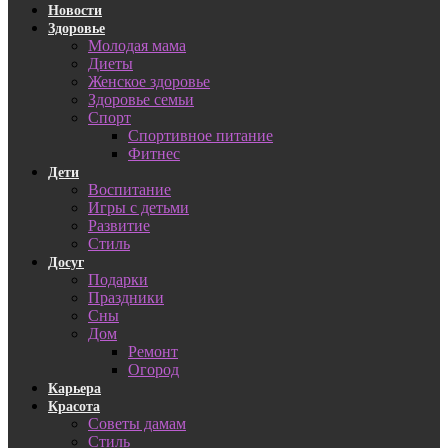
Новости
Здоровье
Молодая мама
Диеты
Женское здоровье
Здоровье семьи
Спорт
Спортивное питание
Фитнес
Дети
Воспитание
Игры с детьми
Развитие
Стиль
Досуг
Подарки
Праздники
Сны
Дом
Ремонт
Огород
Карьера
Красота
Советы дамам
Стиль