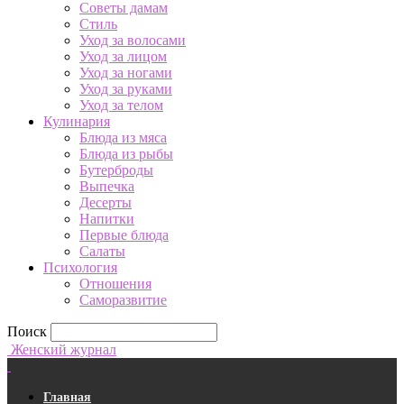
Советы дамам
Стиль
Уход за волосами
Уход за лицом
Уход за ногами
Уход за руками
Уход за телом
Кулинария
Блюда из мяса
Блюда из рыбы
Бутерброды
Выпечка
Десерты
Напитки
Первые блюда
Салаты
Психология
Отношения
Саморазвитие
Поиск
Женский журнал
Главная