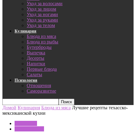
Уход за волосами
Уход за лицом
Уход за ногами
Уход за руками
Уход за телом
Кулинария
Блюда из мяса
Блюда из рыбы
Бутерброды
Выпечка
Десерты
Напитки
Первые блюда
Салаты
Психология
Отношения
Саморазвитие
Домой
Кулинария
Блюда из мяса
Лучшие рецепты техасско-
мексиканской кухни
Кулинария
Блюда из мяса