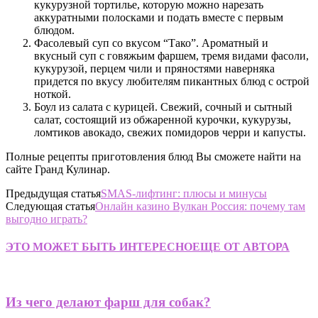
кукурузной тортилье, которую можно нарезать
аккуратными полосками и подать вместе с первым
блюдом.
Фасолевый суп со вкусом “Тако”. Ароматный и
вкусный суп с говяжьим фаршем, тремя видами фасоли,
кукурузой, перцем чили и пряностями наверняка
придется по вкусу любителям пикантных блюд с острой
ноткой.
Боул из салата с курицей. Свежий, сочный и сытный
салат, состоящий из обжаренной курочки, кукурузы,
ломтиков авокадо, свежих помидоров черри и капусты.
Полные рецепты приготовления блюд Вы сможете найти на
сайте Гранд Кулинар.
Предыдущая статья
SMAS-лифтинг: плюсы и минусы
Следующая статья
Онлайн казино Вулкан Россия: почему там
выгодно играть?
ЭТО МОЖЕТ БЫТЬ ИНТЕРЕСНО
ЕЩЕ ОТ АВТОРА
Из чего делают фарш для собак?