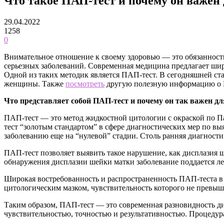
Что такое ПАП-тест и почему он важе
29.04.2022
1258
0
Внимательное отношение к своему здоровью — это обязанность
серьезных заболеваний. Современная медицина предлагает шир
Одной из таких методик является ПАП-тест. В сегодняшней ста
женщины. Также
посмотреть
другую полезную информацию о П
Что представляет собой ПАП-тест и почему он так важен 
ПАП-тест — это метод жидкостной цитологии с окраской по П
тест “золотым стандартом” в сфере диагностических мер по в
заболеванию еще на “нулевой” стадии. Столь ранняя диагности
ПАП-тест позволяет выявить такое нарушение, как дисплазия 
обнаружения дисплазии шейки матки заболевание поддается ле
Широкая востребованность и распространенность ПАП-теста в 
цитологическим мазком, чувствительность которого не превыш
Таким образом, ПАП-тест — это современная разновидность ди
чувствительностью, точностью и результативностью. Процедура