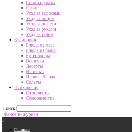
Советы дамам
Стиль
Уход за волосами
Уход за лицом
Уход за ногами
Уход за руками
Уход за телом
Кулинария
Блюда из мяса
Блюда из рыбы
Бутерброды
Выпечка
Десерты
Напитки
Первые блюда
Салаты
Психология
Отношения
Саморазвитие
Поиск
Женский журнал
Главная