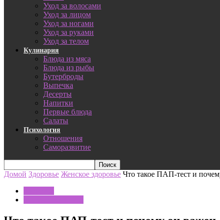
Уход за волосами
Уход за лицом
Уход за ногами
Уход за руками
Уход за телом
Кулинария
Блюда из мяса
Блюда из рыбы
Бутерброды
Выпечка
Десерты
Напитки
Первые блюда
Салаты
Психология
Отношения
Саморазвитие
Домой
Здоровье
Женское здоровье
Что такое ПАП-тест и поче
Здоровье
Женское здоровье