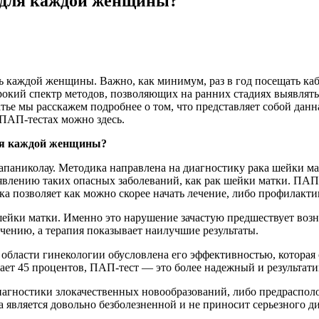
н для каждой женщины?
 каждой женщины. Важно, как минимум, раз в год посещать каб
окий спектр методов, позволяющих на ранних стадиях выявлять
тье мы расскажем подробнее о том, что представляет собой данн
АП-тестах можно здесь.
для каждой женщины?
апаниколау. Методика направлена на диагностику рака шейки м
ыявлению таких опасных заболеваний, как рак шейки матки. ПА
ка позволяет как можно скорее начать лечение, либо профилакти
шейки матки. Именно это нарушение зачастую предшествует воз
чению, а терапия показывает наилучшие результаты.
области гинекологии обусловлена его эффективностью, которая
ает 45 процентов, ПАП-тест — это более надежный и результат
агностики злокачественных новообразований, либо предрасполо
 является довольно безболезненной и не приносит серьезного д