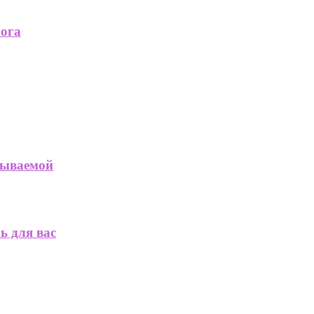
лога
абываемой
ь для вас