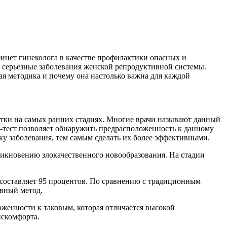
инет гинеколога в качестве профилактики опасных и
 серьезные заболевания женской репродуктивной системы.
ая методика и почему она настолько важна для каждой
атки на самых ранних стадиях. Многие врачи называют данный
П-тест позволяет обнаружить предрасположенность к данному
ку заболевания, тем самым сделать их более эффективными.
никновению злокачественного новообразования. На стадии
 составляет 95 процентов. По сравнению с традиционным
ивный метод.
женности к таковым, которая отличается высокой
искомфорта.