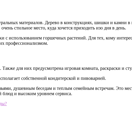
ральных материалов. Дерево в конструкциях, шишки и камни в к
чень стильное место, куда хочется приходить изо дня в день.
и с использованием горшечных растений. Для тех, кому интерес
я их профессионализмом.
. Также для них предусмотрена игровая комната, раскраски и сту
располагает собственной кондитерской и пивоварней.
узьями, душевным беседам и теплым семейным встречам. Это мест
й блюд и высоким уровнем сервиса.
жды?