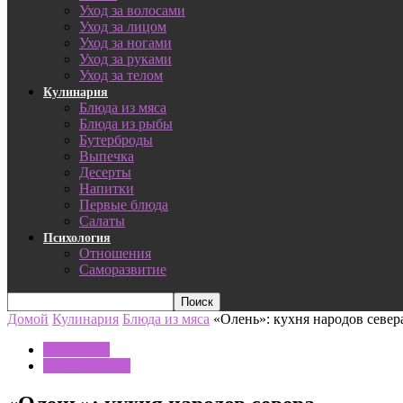
Уход за волосами
Уход за лицом
Уход за ногами
Уход за руками
Уход за телом
Кулинария
Блюда из мяса
Блюда из рыбы
Бутерброды
Выпечка
Десерты
Напитки
Первые блюда
Салаты
Психология
Отношения
Саморазвитие
Домой
Кулинария
Блюда из мяса
«Олень»: кухня народов север
Кулинария
Блюда из мяса