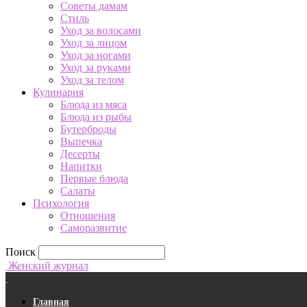
Советы дамам
Стиль
Уход за волосами
Уход за лицом
Уход за ногами
Уход за руками
Уход за телом
Кулинария
Блюда из мяса
Блюда из рыбы
Бутерброды
Выпечка
Десерты
Напитки
Первые блюда
Салаты
Психология
Отношения
Саморазвитие
Поиск
Женский журнал
Главная