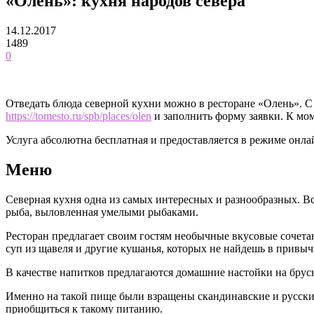
«Олень»: кухня народов севера
14.12.2017
1489
0
Отведать блюда северной кухни можно в ресторане «Олень». С
https://tomesto.ru/spb/places/olen
и заполнить форму заявки. К мом
Услуга абсолютна бесплатная и предоставляется в режиме онла
Меню
Северная кухня одна из самых интересных и разнообразных. Вс
рыба, выловленная умелыми рыбаками.
Ресторан предлагает своим гостям необычные вкусовые сочетан
суп из щавеля и другие кушанья, которых не найдешь в привыч
В качестве напитков предлагаются домашние настойки на брусн
Именно на такой пище были взращены скандинавские и русски
приобщиться к такому питанию.