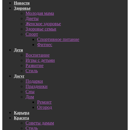
Новости
Здоровье
Молодая мама
Диеты
Женское здоровье
Здоровье семьи
Спорт
Спортивное питание
Фитнес
Дети
Воспитание
Игры с детьми
Развитие
Стиль
Досуг
Подарки
Праздники
Сны
Дом
Ремонт
Огород
Карьера
Красота
Советы дамам
Стиль