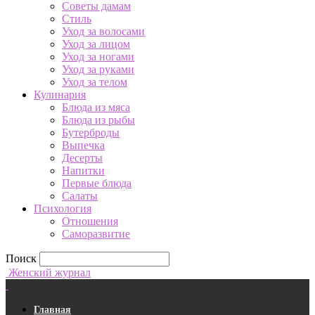
Советы дамам
Стиль
Уход за волосами
Уход за лицом
Уход за ногами
Уход за руками
Уход за телом
Кулинария
Блюда из мяса
Блюда из рыбы
Бутерброды
Выпечка
Десерты
Напитки
Первые блюда
Салаты
Психология
Отношения
Саморазвитие
Поиск
Женский журнал
Главная