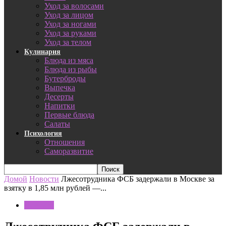
Уход за волосами
Уход за лицом
Уход за ногами
Уход за руками
Уход за телом
Кулинария
Блюда из мяса
Блюда из рыбы
Бутерброды
Выпечка
Десерты
Напитки
Первые блюда
Салаты
Психология
Отношения
Саморазвитие
Домой
Новости
Лжесотрудника ФСБ задержали в Москве за
взятку в 1,85 млн рублей —...
Новости