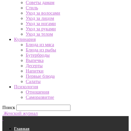
Советы дамам
Стиль
Уход за волосами
Уход за лицом
Уход за ногами
Уход за руками
Уход за телом
Кулинария
Блюда из мяса
Блюда из рыбы
Бутерброды
Выпечка
Десерты
Напитки
Первые блюда
Салаты
Психология
Отношения
Саморазвитие
Поиск
Женский журнал
Главная