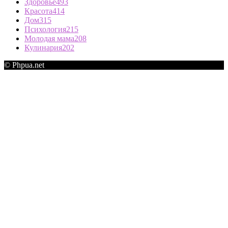
Здоровье
493
Красота
414
Дом
315
Психология
215
Молодая мама
208
Кулинария
202
© Phpua.net