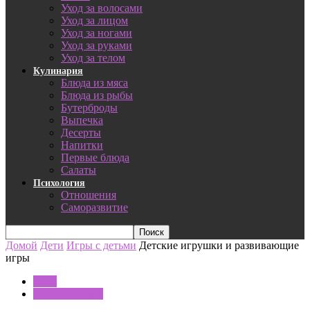
Уход за волосами
Уход за лицом
Уход за ногами
Уход за руками
Уход за телом
Кулинария
Блюда из мяса
Блюда из рыбы
Бутерброды
Выпечка
Десерты
Напитки
Первые блюда
Салаты
Психология
Отношения
Саморазвитие
Домой
Дети
Игры с детьми
Детские игрушки и развивающие
игры
Дети
Игры с детьми