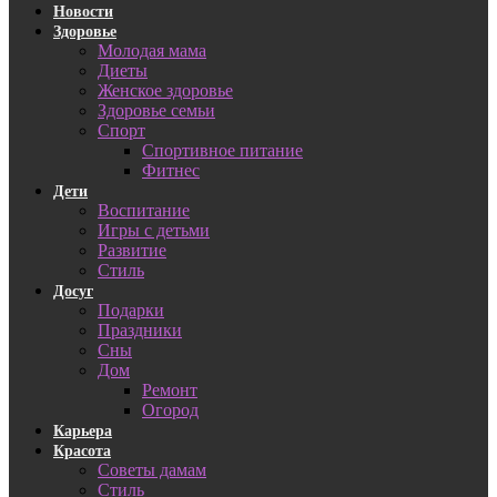
Новости
Здоровье
Молодая мама
Диеты
Женское здоровье
Здоровье семьи
Спорт
Спортивное питание
Фитнес
Дети
Воспитание
Игры с детьми
Развитие
Стиль
Досуг
Подарки
Праздники
Сны
Дом
Ремонт
Огород
Карьера
Красота
Советы дамам
Стиль