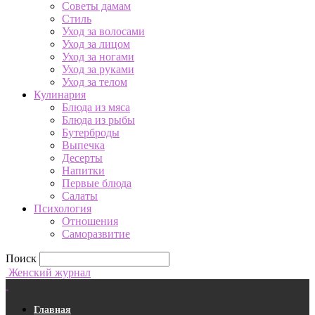
Советы дамам
Стиль
Уход за волосами
Уход за лицом
Уход за ногами
Уход за руками
Уход за телом
Кулинария
Блюда из мяса
Блюда из рыбы
Бутерброды
Выпечка
Десерты
Напитки
Первые блюда
Салаты
Психология
Отношения
Саморазвитие
Поиск
Женский журнал
Главная