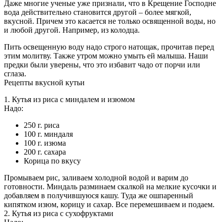
Даже многие ученые уже признали, что в Крещение Господне
вода действительно становится другой – более мягкой,
вкусной. Причем это касается не только освященной воды, но
и любой другой. Например, из колодца.
Пить освещенную воду надо строго натощак, прочитав перед
этим молитву. Также утром можно умыть ей малыша. Наши
предки были уверены, что это избавит чадо от порчи или
сглаза.
Рецепты вкусной кутьи
1. Кутья из риса с миндалем и изюмом
Надо:
250 г. риса
100 г. миндаля
100 г. изюма
200 г. сахара
Корица по вкусу
Промываем рис, заливаем холодной водой и варим до
готовности. Миндаль разминаем скалкой на мелкие кусочки и
добавляем в получившуюся кашу. Туда же ошпаренный
кипятком изюм, корицу и сахар. Все перемешиваем и подаем.
2. Кутья из риса с сухофруктами