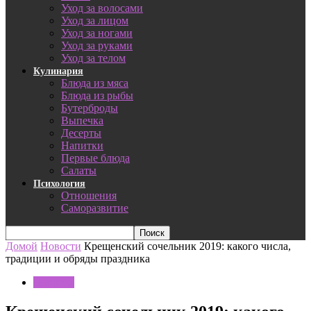
Уход за волосами
Уход за лицом
Уход за ногами
Уход за руками
Уход за телом
Кулинария
Блюда из мяса
Блюда из рыбы
Бутерброды
Выпечка
Десерты
Напитки
Первые блюда
Салаты
Психология
Отношения
Саморазвитие
Домой
Новости
Крещенский сочельник 2019: какого числа,
традиции и обряды праздника
Новости