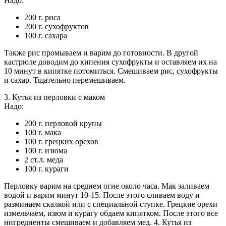
Надо:
200 г. риса
200 г. сухофруктов
100 г. сахара
Также рис промываем и варим до готовности. В другой
кастрюле доводим до кипения сухофрукты и оставляем их на
10 минут в кипятке потомиться. Смешиваем рис, сухофрукты
и сахар. Тщательно перемешиваем.
3. Кутья из перловки с маком
Надо:
200 г. перловой крупы
100 г. мака
100 г. грецких орехов
100 г. изюма
2 ст.л. меда
100 г. кураги
Перловку варим на среднем огне около часа. Мак заливаем
водой и варим минут 10-15. После этого сливаем воду и
разминаем скалкой или с специальной ступке. Грецкие орехи
измельчаем, изюм и курагу обдаем кипятком. После этого все
ингредиенты смешиваем и добавляем мед. 4. Кутья из