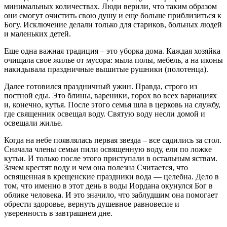
минимальных количествах. Люди верили, что таким образом
они смогут очистить свою душу и еще больше приблизиться к
Богу. Исключение делали только для стариков, больных людей
и маленьких детей.
Еще одна важная традиция – это уборка дома. Каждая хозяйка
очищала свое жилье от мусора: мыла полы, мебель, а на иконы
накидывала праздничные вышитые рушники (полотенца).
Далее готовился праздничный ужин. Правда, строго из
постной еды. Это блины, вареники, горох во всех вариациях
и, конечно, кутья. После этого семья шла в церковь на службу,
где священник освещал воду. Святую воду несли домой и
освещали жилье.
Когда на небе появлялась первая звезда – все садились за стол.
Сначала члены семьи пили освященную воду, ели по ложке
кутьи. И только после этого приступали в остальным яствам.
Зачем крестят воду и чем она полезна Считается, что
освященная в крещенские праздники вода — целебна. Дело в
том, что именно в этот день в воды Иордана окунулся Бог в
облике человека. И это значило, что заблудшим она помогает
обрести здоровье, вернуть душевное равновесие и
уверенность в завтрашнем дне.