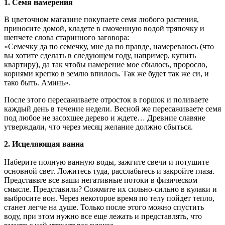
1. Семя намерения
В цветочном магазине покупаете семя любого растения,
приносите домой, кладете в смоченную водой тряпочку и
шепчете слова старинного заговора:
«Семечку да по семечку, мне да по правде, намереваюсь (что
вы хотите сделать в следующем году, например, купить
квартиру), да так чтобы намерение мое сбылось, проросло,
корнями крепко в землю впилось. Так же будет так же си, и
тако быть. Аминь».
После этого пересаживаете отросток в горшок и поливаете
каждый день в течение недели. Весной же пересаживаете семя
под любое не засохшее дерево и ждете… Древние славяне
утверждали, что через месяц желание должно сбыться.
2. Исцеляющая ванна
Наберите полную ванную воды, зажгите свечи и потушите
основной свет. Ложитесь туда, расслабьтесь и закройте глаза.
Представьте все ваши негативные потоки в физическом
смысле. Представили? Сожмите их сильно-сильно в кулаки и
выбросите вон. Через некоторое время по телу пойдет тепло,
станет легче на душе. Только после этого можно спустить
воду, при этом нужно все еще лежать и представлять, что