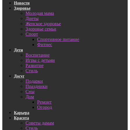
Новости
Здоровье
Молодая мама
Диеты
Женское здоровье
Здоровье семьи
Спорт
Спортивное питание
Фитнес
Дети
Воспитание
Игры с детьми
Развитие
Стиль
Досуг
Подарки
Праздники
Сны
Дом
Ремонт
Огород
Карьера
Красота
Советы дамам
Стиль