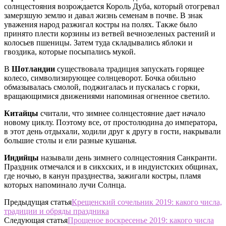
солнцестояния возрождается Король Дуба, который отогревал
замерзшую землю и давал жизнь семенам в почве. В знак
уважения народ разжигал костры на полях. Также было
принято плести корзины из ветвей вечнозеленых растений и
колосьев пшеницы. Затем туда складывались яблоки и
гвоздика, которые посыпались мукой.
В
Шотландии
существовала традиция запускать горящее
колесо, символизирующее солнцеворот. Бочка обильно
обмазывалась смолой, поджигалась и пускалась с горки,
вращающимися движениями напоминая огненное светило.
Китайцы
считали, что зимнее солнцестояние дает начало
новому циклу. Поэтому все, от простолюдина до императора,
в этот день отдыхали, ходили друг к другу в гости, накрывали
большие столы и ели разные кушанья.
Индийцы
называли день зимнего солнцестояния Санкранти.
Праздник отмечался и в сикхских, и в индуистских общинах,
где ночью, в канун празднества, зажигали костры, пламя
которых напоминало лучи Солнца.
Предыдущая статья
Крещенский сочельник 2019: какого числа,
традиции и обряды праздника
Следующая статья
Прощеное воскресенье 2019: какого числа