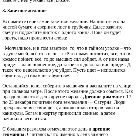
вместе с ней утекает все плохое.
3. Заветное желание
Вспомните свое самое заветное желание. Напишите его на
чистой бумаге и сверните лист в трубочку. Далее зажгите
свечу и подожгите листок с одного конца. Пока он будет
гореть, надо произнести слова:
«Молчаливое, и в том заветное, то, что в тайном уголке – что
в душе моей, всё то в огне – всё то пламя поглотит, все, что в
космос пойдет, всё, то до высших сил дойдет. А от них назад
придет – да исполненное, да такое что довольствие придет. Да
такое что недовольство уж уйдет. Пусть идет – исполнится,
сбудется, да силам не забудется».
Оставшийся пепел соберите в мешочек и распылите на улице
при сильном ветре. После этого желание должно сбыться. Как
праздновали этот день другие народы
Древние римляне
с 17
по 23 декабря почитали бога земледелия — Сатурна. Люди
прекращали все свои дела, а школьников отправляли на
каникулы. Богам в жертву приносили свинью, а затем
начинали веселиться.
С большим размахом отмечали этот день и
древние
германцы
. Считалось, что именно в день зимнего