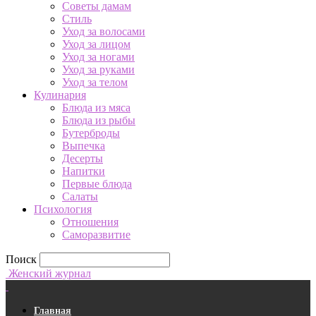
Советы дамам
Стиль
Уход за волосами
Уход за лицом
Уход за ногами
Уход за руками
Уход за телом
Кулинария
Блюда из мяса
Блюда из рыбы
Бутерброды
Выпечка
Десерты
Напитки
Первые блюда
Салаты
Психология
Отношения
Саморазвитие
Поиск
Женский журнал
Главная