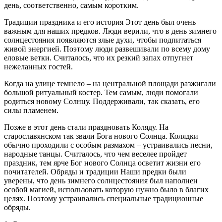
день, соответственно, самым коротким.
Традиции праздника и его история Этот день был очень
важным для наших предков. Люди верили, что в день зимнего
солнцестояния появляются злые духи, чтобы подпитаться
живой энергией. Поэтому люди развешивали по всему дому
еловые ветки. Считалось, что их резкий запах отпугнет
нежеланных гостей.
Когда на улице темнело – на центральной площади разжигали
большой ритуальный костер. Тем самым, люди помогали
родиться новому Солнцу. Поддерживали, так сказать, его
силы пламенем.
Позже в этот день стали праздновать Коляду. На
старославянском так звали Бога нового Солнца. Колядки
обычно проходили с особым размахом – устраивались песни,
народные танцы. Считалось, что чем веселее пройдет
праздник, тем ярче Бог нового Солнца осветит жизни его
почитателей. Обряды и традиции Наши предки были
уверены, что день зимнего солнцестояния был наполнен
особой магией, использовать которую нужно было в благих
целях. Поэтому устраивались специальные традиционные
обряды.