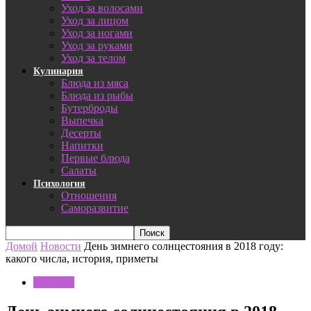
Уход за волосами
Уход за лицом
Уход за ногами
Уход за руками
Уход за телом
Кулинария
Блюда из мяса
Блюда из рыбы
Бутерброды
Выпечка
Десерты
Напитки
Первые блюда
Салаты
Психология
Отношения
Саморазвитие
Домой
Новости
День зимнего солнцестояния в 2018 году:
какого числа, история, приметы
Новости