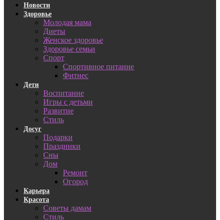
Новости
Здоровье
Молодая мама
Диеты
Женское здоровье
Здоровье семьи
Спорт
Спортивное питание
Фитнес
Дети
Воспитание
Игры с детьми
Развитие
Стиль
Досуг
Подарки
Праздники
Сны
Дом
Ремонт
Огород
Карьера
Красота
Советы дамам
Стиль