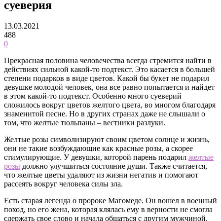
суеверия
13.03.2021
488
0
Прекрасная половина человечества всегда стремится найти в
действиях сильной какой-то подтекст.
Это касается в большей
степени подарков в виде цветов. Какой бы букет не подарил
девушке молодой человек, она все равно попытается и найдет
в этом какой-то подтекст. Особенно много суеверий
сложилось вокруг цветов желтого цвета, во многом благодаря
знаменитой песне. Но в других странах даже не слышали о
том, что желтые тюльпаны – вестники разлуки.
Желтые розы символизируют своим цветом солнце и жизнь,
они не такие возбуждающие как красные розы, а скорее
стимулирующие. У девушки, которой парень подарил
желтые
розы
должно улучшиться состояние души. Также считается,
что желтые цветы удаляют из жизни негатив и помогают
рассеять вокруг человека силы зла.
Есть старая легенда о пророке Магомеде. Он вошел в военный
поход, но его жена, которая клялась ему в верности не смогла
сдержать свое слово и начала общаться с другим мужчиной.