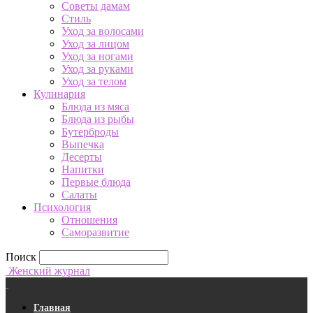
Советы дамам
Стиль
Уход за волосами
Уход за лицом
Уход за ногами
Уход за руками
Уход за телом
Кулинария
Блюда из мяса
Блюда из рыбы
Бутерброды
Выпечка
Десерты
Напитки
Первые блюда
Салаты
Психология
Отношения
Саморазвитие
Поиск
Женский журнал
Главная