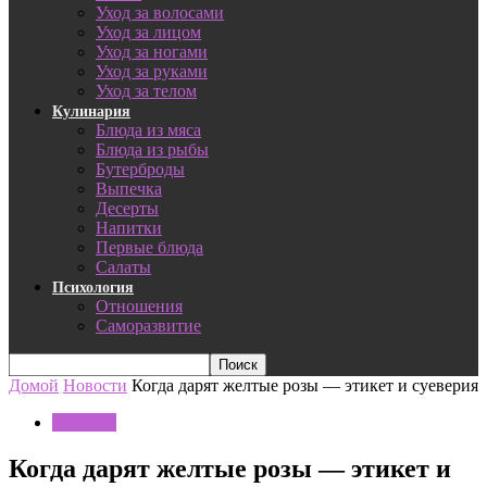
Уход за волосами
Уход за лицом
Уход за ногами
Уход за руками
Уход за телом
Кулинария
Блюда из мяса
Блюда из рыбы
Бутерброды
Выпечка
Десерты
Напитки
Первые блюда
Салаты
Психология
Отношения
Саморазвитие
Домой
Новости
Когда дарят желтые розы — этикет и суеверия
Новости
Когда дарят желтые розы — этикет и