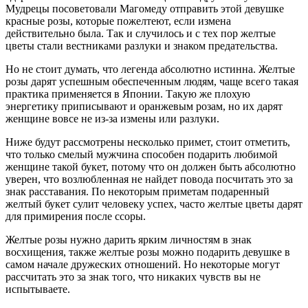
Мудрецы посоветовали Магомеду отправить этой девушке
красные розы, которые пожелтеют, если измена
действительно была. Так и случилось и с тех пор желтые
цветы стали вестниками разлуки и знаком предательства.
Но не стоит думать, что легенда абсолютно истинна. Желтые
розы дарят успешным обеспеченным людям, чаще всего такая
практика применяется в Японии. Такую же плохую
энергетику приписывают и оранжевым розам, но их дарят
женщине вовсе не из-за измены или разлуки.
Ниже будут рассмотрены несколько примет, стоит отметить,
что только смелый мужчина способен подарить любимой
женщине такой букет, потому что он должен быть абсолютно
уверен, что возлюбленная не найдет повода посчитать это за
знак расставания. По некоторым приметам подаренный
желтый букет сулит человеку успех, часто желтые цветы дарят
для примирения после ссоры.
Желтые розы нужно дарить ярким личностям в знак
восхищения, также желтые розы можно подарить девушке в
самом начале дружеских отношений. Но некоторые могут
рассчитать это за знак того, что никаких чувств вы не
испытываете.