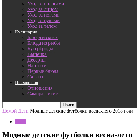
Уход за волосами
Уход за лицом
Уход за ногами
Уход за руками
Уход за телом
Кулинария
Блюда из мяса
Блюда из рыбы
Бутерброды
Выпечка
Десерты
Напитки
Первые блюда
Салаты
Психология
Отношения
Саморазвитие
Домой
Дети
Модные детские футболки весна-лето 2018 года
Дети
Модные детские футболки весна-лето