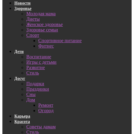
Новости
Здоровье
Молодая мама
Диеты
Женское здоровье
Здоровье семьи
Спорт
Спортивное питание
Фитнес
Дети
Воспитание
Игры с детьми
Развитие
Стиль
Досуг
Подарки
Праздники
Сны
Дом
Ремонт
Огород
Карьера
Красота
Советы дамам
Стиль