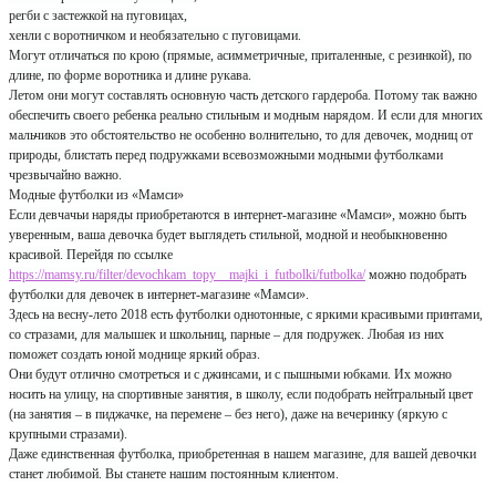
регби с застежкой на пуговицах,
хенли с воротничком и необязательно с пуговицами.
Могут отличаться по крою (прямые, асимметричные, приталенные, с резинкой), по
длине, по форме воротника и длине рукава.
Летом они могут составлять основную часть детского гардероба. Потому так важно
обеспечить своего ребенка реально стильным и модным нарядом. И если для многих
мальчиков это обстоятельство не особенно волнительно, то для девочек, модниц от
природы, блистать перед подружками всевозможными модными футболками
чрезвычайно важно.
Модные футболки из «Мамси»
Если девчачьи наряды приобретаются в интернет-магазине «Мамси», можно быть
уверенным, ваша девочка будет выглядеть стильной, модной и необыкновенно
красивой. Перейдя по ссылке
https://mamsy.ru/filter/devochkam_topy__majki_i_futbolki/futbolka/
можно подобрать
футболки для девочек в интернет-магазине «Мамси».
Здесь на весну-лето 2018 есть футболки однотонные, с яркими красивыми принтами,
со стразами, для малышек и школьниц, парные – для подружек. Любая из них
поможет создать юной моднице яркий образ.
Они будут отлично смотреться и с джинсами, и с пышными юбками. Их можно
носить на улицу, на спортивные занятия, в школу, если подобрать нейтральный цвет
(на занятия – в пиджачке, на перемене – без него), даже на вечеринку (яркую с
крупными стразами).
Даже единственная футболка, приобретенная в нашем магазине, для вашей девочки
станет любимой. Вы станете нашим постоянным клиентом.