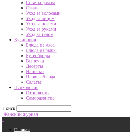
Советы дамам
Стиль
Уход за волосами
Уход за лицом
Уход за ногами
Уход за руками
Уход за телом
Кулинария
Блюда из мяса
Блюда из рыбы
Бутерброды
Выпечка
Десерты
Напитки
Первые блюда
Салаты
Психология
Отношения
Саморазвитие
Поиск
Женский журнал
Главная