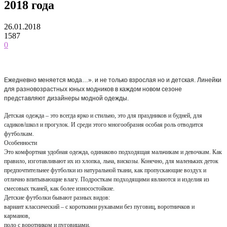
2018 года
26.01.2018
1587
0
Ежедневно меняется мода…». и не только взрослая но и детская. Линейки
для разновозрастных юных модников в каждом новом сезоне
представляют дизайнеры модной одежды.
Детская одежда – это всегда ярко и стильно, это для праздников и будней, для
садиков/школ и прогулок. И среди этого многообразия особая роль отводится
футболкам.
Особенности
Это комфортная удобная одежда, одинаково подходящая мальчикам и девочкам. Как
правило, изготавливают их из хлопка, льна, вискозы. Конечно, для маленьких деток
предпочтительнее футболки из натуральной ткани, как пропускающие воздух и
отлично впитывающие влагу. Подросткам подходящими являются и изделия из
смесовых тканей, как более износостойкие.
Детские футболки бывают разных видов:
вариант классический – с короткими рукавами без пуговиц, воротничков и
карманов,
поло с воротником и пуговицами,