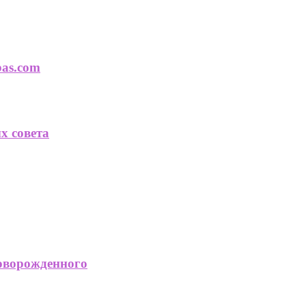
bas.com
х совета
новорожденного