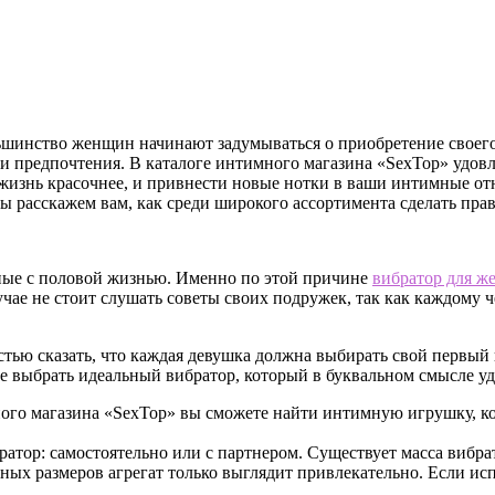
льшинство женщин начинают задумываться о приобретение своего
 предпочтения. В каталоге интимного магазина «SexTop» удовл
ю жизнь красочнее, и привнести новые нотки в ваши интимные 
ы расскажем вам, как среди широкого ассортимента сделать пра
нные с половой жизнью. Именно по этой причине
вибратор для 
чае не стоит слушать советы своих подружек, так как каждому ч
тью сказать, что каждая девушка должна выбирать свой первый 
 выбрать идеальный вибратор, который в буквальном смысле уд
много магазина «SexTop» вы сможете найти интимную игрушку, к
ратор: самостоятельно или с партнером. Существует масса вибра
ных размеров агрегат только выглядит привлекательно. Если исп