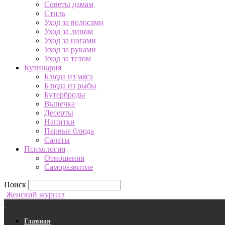
Советы дамам
Стиль
Уход за волосами
Уход за лицом
Уход за ногами
Уход за руками
Уход за телом
Кулинария
Блюда из мяса
Блюда из рыбы
Бутерброды
Выпечка
Десерты
Напитки
Первые блюда
Салаты
Психология
Отношения
Саморазвитие
Поиск
Женский журнал
Главная