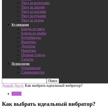
Уход за волосами
Уход за лицом
Уход за ногами
Уход за руками
Уход за телом
Кулинария
Блюда из мяса
Блюда из рыбы
Бутерброды
Выпечка
Десерты
Напитки
Первые блюда
Салаты
Психология
Отношения
Саморазвитие
Домой
Досуг
Как выбрать идеальный вибратор?
Досуг
Как выбрать идеальный вибратор?