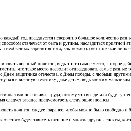
то каждый год празднуется невероятно большое количество разны
 способом отвлечься от быта и рутины, насладиться приятной а
 и необычных вариантов того, как можно отметить какое-либо с
ировать военный полигон, ведь это то самое место, которое дей
метить, что такое место позволит отпраздновать самые разные 
а с Днем защитника отечества, с Днем победы, с любыми другим
нуться в военную тематику даже детям, ведь многим мальчикам 
сионалами не составит труда, потому что все детали будут учте
ремя следует заранее предусмотреть следующие нюансы:
ировать полигон следует заранее, чтобы можно было свободно и 
ак от этого будет зависеть питание и многие другие аспекты, к