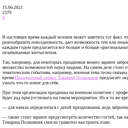
15.06.2021
2379
0
В настоящее время каждый человек может заметить тот факт, ч
разнообразить повседневность, дает возможность тем или иным
каждым годом предлагается все больше и больше оригинальных
незабываемые впечатления.
Так, например, для некоторых праздников можно заранее заброн
множество возможностей перед людьми. На самом деле стоит от
тематическим событиям, например, военная тема тесно связан
время
Праздничный сервис Товарищ Полковник
предлагает оку
узнать что-то новое для себя.
При этом организация праздника на военном полигоне с профес
будет рад присутствовать на таком мероприятии. Но в то же в
— для начала определиться с датой празднования, ведь заброн
— также стоит заранее предусмотреть количество гостей, так к
Товарищ Полковник смогли грамотно выстроить план;