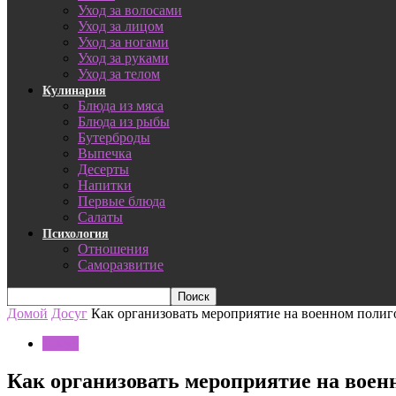
Уход за волосами
Уход за лицом
Уход за ногами
Уход за руками
Уход за телом
Кулинария
Блюда из мяса
Блюда из рыбы
Бутерброды
Выпечка
Десерты
Напитки
Первые блюда
Салаты
Психология
Отношения
Саморазвитие
Домой
Досуг
Как организовать мероприятие на военном полиг
Досуг
Как организовать мероприятие на воен