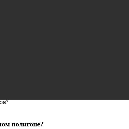
оне?
ном полигоне?