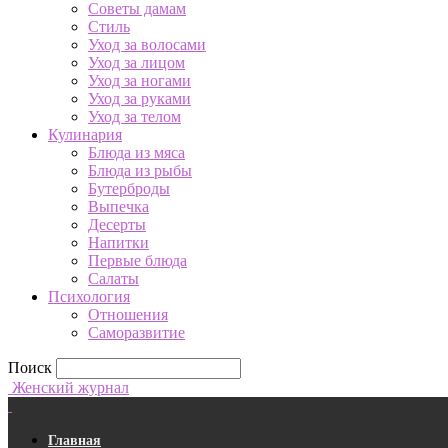
Советы дамам
Стиль
Уход за волосами
Уход за лицом
Уход за ногами
Уход за руками
Уход за телом
Кулинария
Блюда из мяса
Блюда из рыбы
Бутерброды
Выпечка
Десерты
Напитки
Первые блюда
Салаты
Психология
Отношения
Саморазвитие
Поиск
Женский журнал
Главная