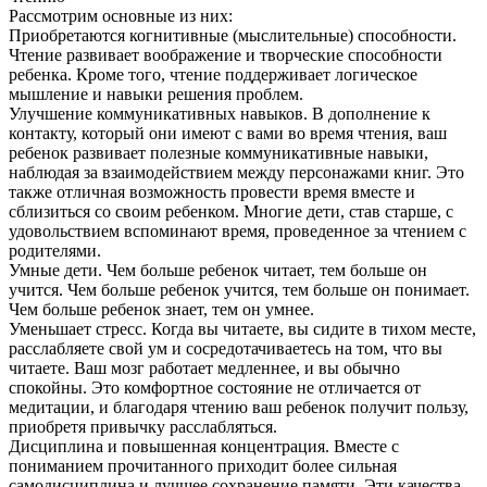
Рассмотрим основные из них:
Приобретаются когнитивные (мыслительные) способности.
Чтение развивает воображение и творческие способности
ребенка. Кроме того, чтение поддерживает логическое
мышление и навыки решения проблем.
Улучшение коммуникативных навыков. В дополнение к
контакту, который они имеют с вами во время чтения, ваш
ребенок развивает полезные коммуникативные навыки,
наблюдая за взаимодействием между персонажами книг. Это
также отличная возможность провести время вместе и
сблизиться со своим ребенком. Многие дети, став старше, с
удовольствием вспоминают время, проведенное за чтением с
родителями.
Умные дети. Чем больше ребенок читает, тем больше он
учится. Чем больше ребенок учится, тем больше он понимает.
Чем больше ребенок знает, тем он умнее.
Уменьшает стресс. Когда вы читаете, вы сидите в тихом месте,
расслабляете свой ум и сосредотачиваетесь на том, что вы
читаете. Ваш мозг работает медленнее, и вы обычно
спокойны. Это комфортное состояние не отличается от
медитации, и благодаря чтению ваш ребенок получит пользу,
приобретя привычку расслабляться.
Дисциплина и повышенная концентрация. Вместе с
пониманием прочитанного приходит более сильная
самодисциплина и лучшее сохранение памяти. Эти качества