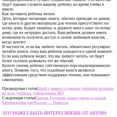
будут хорошо служить вашему ребенку во время учебы в
школе.
Как заставить ребенка читать
Дети, которые читающие книги, обычно приходят из домов,
где книги и другие материалы для чтения присутствуют по
всему дому. Будьте уверены, и держите много книг по всему
дому, где их нетрудно достать. Ваш ребенок должен иметь
возможность получить доступ к своим любимым книгам,
когда захочет.
В частности, если вы любите читать, обязательно регулярно
читайте книги, пока ваш ребенок находится в одной комнате.
Если ваш ребенок видит, что вы любите читать, он будет
более склонен развивать тот же обычай.
Купите своему ребенку собственную персонализированную
книгу. Помимо того, что подобные книги являются
эффективным средством поддержки чтения, они повышают
самооценку.
Предыдущая статья
Шойгу заявил о едином учебнике истории
во всех учебных учреждениях МО
Следующая статья
Критик Рудченко порассуждал о пользе
Евровидения для России — Новости
ЭТО МОЖЕТ БЫТЬ ИНТЕРЕСНО
ЕЩЕ ОТ АВТОРА