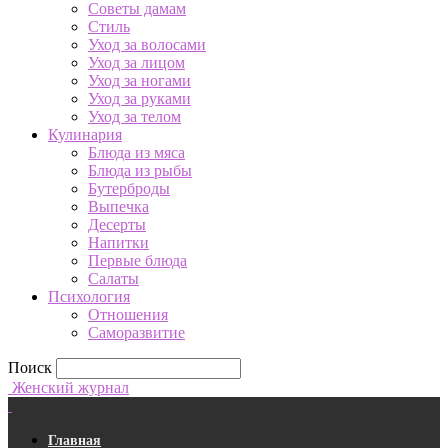
Советы дамам
Стиль
Уход за волосами
Уход за лицом
Уход за ногами
Уход за руками
Уход за телом
Кулинария
Блюда из мяса
Блюда из рыбы
Бутерброды
Выпечка
Десерты
Напитки
Первые блюда
Салаты
Психология
Отношения
Саморазвитие
Поиск
Женский журнал
Главная