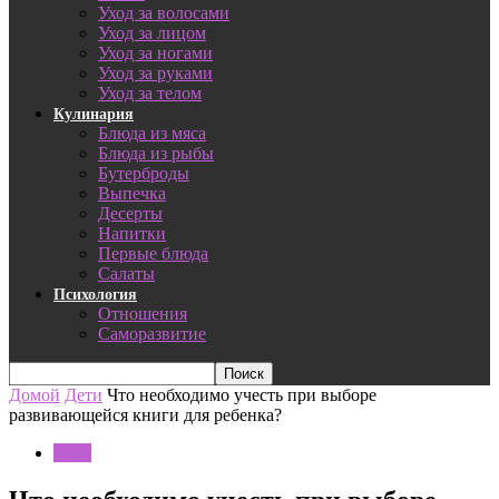
Уход за волосами
Уход за лицом
Уход за ногами
Уход за руками
Уход за телом
Кулинария
Блюда из мяса
Блюда из рыбы
Бутерброды
Выпечка
Десерты
Напитки
Первые блюда
Салаты
Психология
Отношения
Саморазвитие
Домой
Дети
Что необходимо учесть при выборе
развивающейся книги для ребенка?
Дети