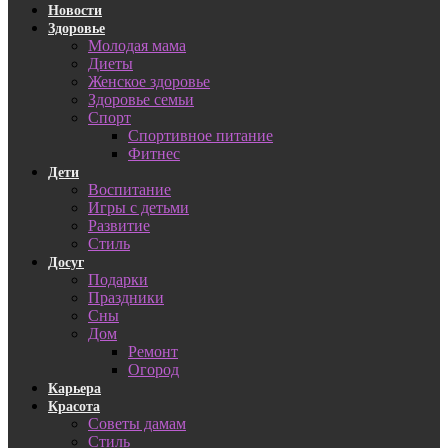
Новости
Здоровье
Молодая мама
Диеты
Женское здоровье
Здоровье семьи
Спорт
Спортивное питание
Фитнес
Дети
Воспитание
Игры с детьми
Развитие
Стиль
Досуг
Подарки
Праздники
Сны
Дом
Ремонт
Огород
Карьера
Красота
Советы дамам
Стиль