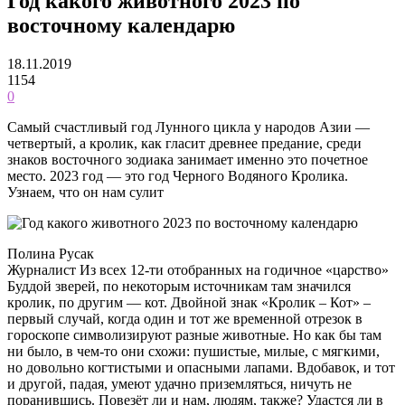
Год какого животного 2023 по
восточному календарю
18.11.2019
1154
0
Самый счастливый год Лунного цикла у народов Азии —
четвертый, а кролик, как гласит древнее предание, среди
знаков восточного зодиака занимает именно это почетное
место. 2023 год — это год Черного Водяного Кролика.
Узнаем, что он нам сулит
Полина Русак
Журналист Из всех 12-ти отобранных на годичное «царство»
Буддой зверей, по некоторым источникам там значился
кролик, по другим — кот. Двойной знак «Кролик – Кот» –
первый случай, когда один и тот же временной отрезок в
гороскопе символизируют разные животные. Но как бы там
ни было, в чем-то они схожи: пушистые, милые, с мягкими,
но довольно когтистыми и опасными лапами. Вдобавок, и тот
и другой, падая, умеют удачно приземляться, ничуть не
поранившись. Повезёт ли и нам, людям, также? Удастся ли в