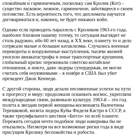
спокойным и гармоничным, поскольку сам Кролик (Кот) –
существо ласковое, нежное, гармоничное, заботящееся о своем
потомстве. Есть вероятность того, что дипломаты научатся
договариваться и, наконец, не будет никаких войн.
Однако если проводить параллель с Кроликом 1963-го года,
наиболее близким нашему тотему, то ситуация выглядит не
столь радужно, ибо 60 лет назад, в XX веке, планету то и дело
сотрясали малые и большие катаклизмы. Случались военные
перевороты и вооруженные выступления, тысячи жизней
уносили авиакатастрофы и иные транспортные крушения,
глобальный кризис переживали советско-китайские
отношения, и никто, даже лидеры супердержав, не могли
считать себя неуязвимыми – в ноябре в США был убит
президент Джон Кеннеди.
С другой стороны, люди делали несомненные успехи на пути
к прогрессу и миру: продолжали осваивать космос, укрепляли
международные связи, развивали культуру. 1963-й – это год
полета к звездам первой женщины-космонавта Валентины
Терешковой, визита лидера Кубы Фиделя Кастро в СССР, а
также триумфального шествия «Битлз» по всей планете.
Пережить сегодня нечто подобное люди наверняка бы не
отказались. Несмотря на все возможные риски года в виде
присущим Кролику беспокойства и робости.