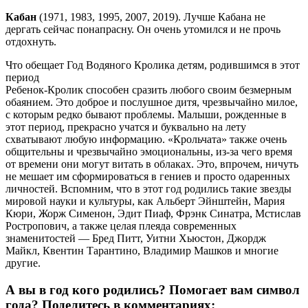
Кабан
(1971, 1983, 1995, 2007, 2019). Лучше Кабана не
дергать сейчас понапрасну. Он очень утомился и не прочь
отдохнуть.
Что обещает Год Водяного Кролика детям, родившимся в этот
период
Ребенок-Кролик способен сразить любого своим безмерным
обаянием. Это доброе и послушное дитя, чрезвычайно милое,
с которым редко бывают проблемы. Малыши, рожденные в
этот период, прекрасно учатся и буквально на лету
схватывают любую информацию. «Крольчата» также очень
общительны и чрезвычайно эмоциональны, из-за чего время
от времени они могут витать в облаках. Это, впрочем, ничуть
не мешает им сформироваться в гениев и просто одаренных
личностей. Вспомним, что в этот год родились такие звезды
мировой науки и культуры, как Альберт Эйнштейн, Мария
Кюри, Жорж Сименон, Эдит Пиаф, Фрэнк Синатра, Мстислав
Ростропович, а также целая плеяда современных
знаменитостей — Бред Питт, Уитни Хьюстон, Джордж
Майкл, Квентин Тарантино, Владимир Машков и многие
другие.
А вы в год кого родились? Помогает вам символ
года? Поделитесь в комментариях: