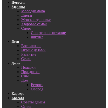
Новости
Здоровье
Молодая мама
Диеты
Женское здоровье
Здоровье семьи
Спорт
Спортивное питание
Фитнес
Дети
Воспитание
Игры с детьми
Развитие
Стиль
Досуг
Подарки
Праздники
Сны
Дом
Ремонт
Огород
Карьера
Красота
Советы дамам
Стиль