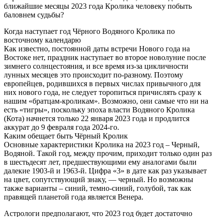
ближайшие месяцы 2023 года Кролика человеку побыть
баловнем судьбы?
Когда наступает год Чёрного Водяного Кролика по
восточному календарю
Как известно, постоянной даты встречи Нового года на
Востоке нет, праздник наступает во второе новолуние после
зимнего солнцестояния, и все время из-за цикличности
лунных месяцев это происходит по-разному. Поэтому
европейцев, родившихся в первых числах привычного для
них нового года, не следует торопиться причислять сразу к
нашим «братцам-кроликам». Возможно, они самые что ни на
есть «тигры», поскольку эпоха власти Водяного Кролика
(Кота) начнется только 22 января 2023 года и продлится
аккурат до 9 февраля года 2024-го.
Каким обещает быть Чёрный Кролик
Основные характеристики Кролика на 2023 год – Черный,
Водяной. Такой год, между прочим, приходит только один раз
в шестьдесят лет, предшествующими ему аналогами были
далекие 1903-й и 1963-й. Цифра «3» в дате как раз указывает
на цвет, сопутствующий знаку, — черный. Но возможны
также варианты – синий, темно-синий, голубой, так как
правящей планетой года является Венера.
Астрологи предполагают, что 2023 год будет достаточно