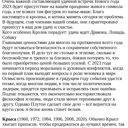
Очень важной составляющей удачной встречи Нового года
2023 будет присутствие на вашем празднике живого символа
года, а не всяких там фигурок из папье-маше. Благо
настоящего и кролика, и котика заиметь сегодня не проблема.
В будущем, став членами вашей семьи, они гарантировано
принесут в ваш дом удачу и счастье.
Кого особенно Кролик порадует: удача ждет Дракона, Лошадь,
Собаку
Главными ценностями для многих на протяжении всего года
будут оставаться безопасность и сохранение собственного
благополучия. И дело тут не столько в эгоизме, сколько в
беспокойстве и тревоге за близких, боязни потерять то, что
было приобретено ценой больших усилий. С 2023 года
начинается период моральных и духовных конфликтов, когда
на первый план выходят вопросы о роли человека в мире.
Осмыслить произошедшие в грядущем году события удастся
позже, когда многим людям, в том числе политическим
лидерам, придется признавать и исправлять свои ошибки.
Подчас покажется, что окончательно восторжествовала
философия эгоизма, люди стали менее терпимыми друг к
другу. Однако Плутон сделает свое дело – всё вернется на
круги своя, и белое вновь станет белым.
Крыса
(1960, 1972, 1984, 1996, 2008, 2020). Обычно Крысе
хватает припасов, чтобы продержаться до лучших времен, так