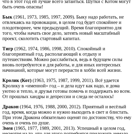
что в этот год ей лучше всего затаиться. Шутки с Котом могут
быть очень опасны!
Бык
(1961, 1973, 1985, 1997, 2009). Быку надо работать, не
отвлекаясь на провокации, в целом год будет спокойнее и
плодотворнее, чем предыдущий. Время благоприятно для
того, чтобы начать свое дело, затеять новый масштабный
проект, сколотить стартовый капитал.
Тигр
(1962, 1974, 1986, 1998, 2010). Спокойный и
благоприятный год, располагающий к отдыху и
путешествиям. Можно расслабиться, ведь в будущем силы
вновь потребуются и для работы, и для иных интересных
начинаний, которые могут перерасти в хобби всей жизни.
Кролик (Кот)
(1963, 1975, 1987, 1999, 2011). Всё удается
Кролику в «именной» год – и дела идут как надо, и дома
уютно и тепло, и друзья готовы помочь и поддержать во всем.
От прошлых хандры и депрессии и следа не осталось!
Дракон
(1964, 1976, 1988, 2000, 2012). Приятный и весёлый
год, время, когда можно и нужно выходить в свет и блистать.
При этом Дракона обязательно оценят по достоинству, что ему
очень и очень по душе.
Змея
(1965, 1977, 1989, 2001, 2013). Успешный в целом год,
несмотря на то, что для этого потребуется приложить немало