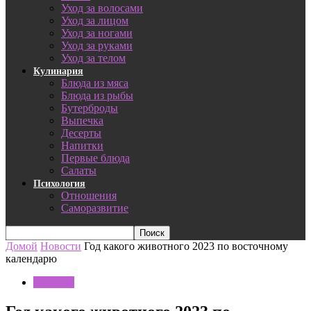
Уход за волосами
Уход за лицом
Уход за ногами
Уход за руками
Уход за телом
Кулинария
Блюда из мяса
Блюда из рыбы
Бутерброды
Выпечка
Десерты
Напитки
Первые блюда
Салаты
Психология
Отношения
Саморазвитие
Домой
Новости
Год какого животного 2023 по восточному
календарю
Новости