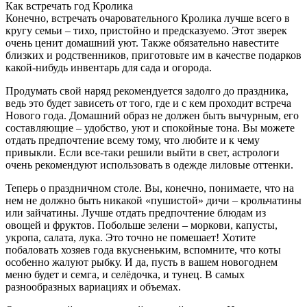
Как встречать год Кролика
Конечно, встречать очаровательного Кролика лучше всего в
кругу семьи – тихо, пристойно и предсказуемо. Этот зверек
очень ценит домашний уют. Также обязательно навестите
близких и родственников, приготовьте им в качестве подарков
какой-нибудь инвентарь для сада и огорода.
Продумать свой наряд рекомендуется задолго до праздника,
ведь это будет зависеть от того, где и с кем проходит встреча
Нового года. Домашний образ не должен быть вычурным, его
составляющие – удобство, уют и спокойные тона. Вы можете
отдать предпочтение всему тому, что любите и к чему
привыкли. Если все-таки решили выйти в свет, астрологи
очень рекомендуют использовать в одежде лиловые оттенки.
Теперь о праздничном столе. Вы, конечно, понимаете, что на
нем не должно быть никакой «пушистой» дичи – крольчатины
или зайчатины. Лучше отдать предпочтение блюдам из
овощей и фруктов. Побольше зелени – моркови, капусты,
укропа, салата, лука. Это точно не помешает! Хотите
побаловать хозяев года вкусненьким, вспомните, что коты
особенно жалуют рыбку. И да, пусть в вашем новогоднем
меню будет и семга, и селёдочка, и тунец. В самых
разнообразных вариациях и объемах.