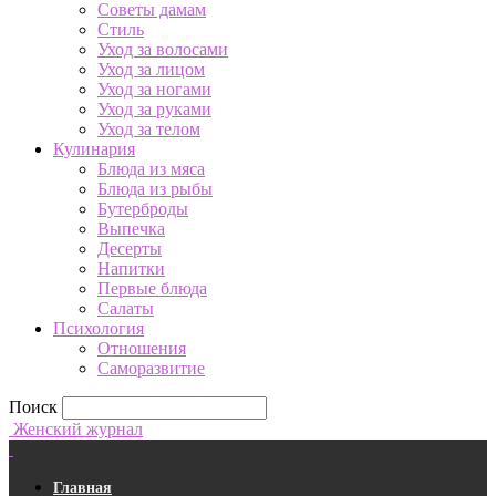
Советы дамам
Стиль
Уход за волосами
Уход за лицом
Уход за ногами
Уход за руками
Уход за телом
Кулинария
Блюда из мяса
Блюда из рыбы
Бутерброды
Выпечка
Десерты
Напитки
Первые блюда
Салаты
Психология
Отношения
Саморазвитие
Поиск
Женский журнал
Главная