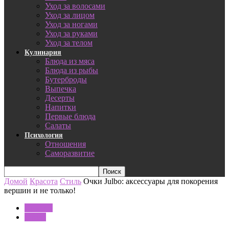
Уход за волосами
Уход за лицом
Уход за ногами
Уход за руками
Уход за телом
Кулинария
Блюда из мяса
Блюда из рыбы
Бутерброды
Выпечка
Десерты
Напитки
Первые блюда
Салаты
Психология
Отношения
Саморазвитие
Домой
Красота
Стиль
Очки Julbo: аксессуары для покорения
вершин и не только!
Красота
Стиль