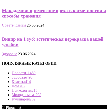
Макадамия: применение ореха в косметологии и
способы хранения
Советы дамам
26.06.2024
Винир на 1 зуб: эстетическая перекраска вашей
улыбки
Здоровье
23.06.2024
ПОПУЛЯРНЫЕ КАТЕГОРИИ
Новости
11469
Здоровье
493
Красота
414
Дом
315
Психология
215
Молодая мама
208
Кулинария
202
© Phpua.net