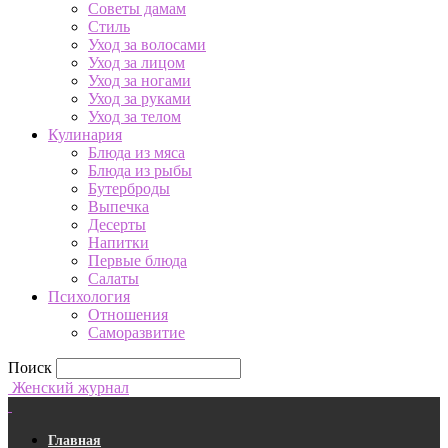
Советы дамам
Стиль
Уход за волосами
Уход за лицом
Уход за ногами
Уход за руками
Уход за телом
Кулинария
Блюда из мяса
Блюда из рыбы
Бутерброды
Выпечка
Десерты
Напитки
Первые блюда
Салаты
Психология
Отношения
Саморазвитие
Поиск
Женский журнал
Главная