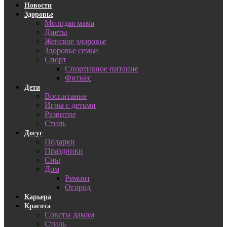
Новости
Здоровье
Молодая мама
Диеты
Женское здоровье
Здоровье семьи
Спорт
Спортивное питание
Фитнес
Дети
Воспитание
Игры с детьми
Развитие
Стиль
Досуг
Подарки
Праздники
Сны
Дом
Ремонт
Огород
Карьера
Красота
Советы дамам
Стиль