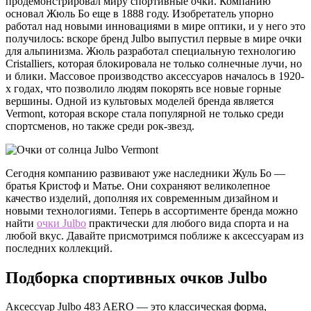
продемонстрировал миру спортивные очки. Компанию
основал Жюль Бо еще в 1888 году. Изобретатель упорно
работал над новыми инновациями в мире оптики, и у него это
получилось: вскоре бренд Julbo выпустил первые в мире очки
для альпинизма. Жюль разработал специальную технологию
Cristalliers, которая блокировала не только солнечные лучи, но
и блики. Массовое производство аксессуаров началось в 1920-
х годах, что позволило людям покорять все новые горные
вершины. Одной из культовых моделей бренда является
Vermont, которая вскоре стала популярной не только среди
спортсменов, но также среди рок-звезд.
Сегодня компанию развивают уже наследники Жуль Бо —
братья Кристоф и Матье. Они сохраняют великолепное
качество изделий, дополняя их современным дизайном и
новыми технологиями. Теперь в ассортименте бренда можно
найти
очки Julbo
практически для любого вида спорта и на
любой вкус. Давайте присмотримся поближе к аксессуарам из
последних коллекций.
Подборка спортивных очков Julbo
Аксессуар Julbo 483 AERO — это классическая форма,