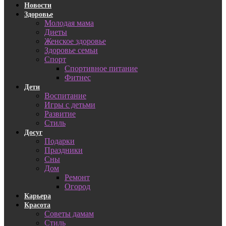
Новости
Здоровье
Молодая мама
Диеты
Женское здоровье
Здоровье семьи
Спорт
Спортивное питание
Фитнес
Дети
Воспитание
Игры с детьми
Развитие
Стиль
Досуг
Подарки
Праздники
Сны
Дом
Ремонт
Огород
Карьера
Красота
Советы дамам
Стиль