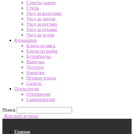
Советы дамам
Стиль
Уход за волосами
Уход за лицом
Уход за ногами
Уход за руками
Уход за телом
Кулинария
Блюда из мяса
Блюда из рыбы
Бутерброды
Выпечка
Десерты
Напитки
Первые блюда
Салаты
Психология
Отношения
Саморазвитие
Поиск
Женский журнал
Главная