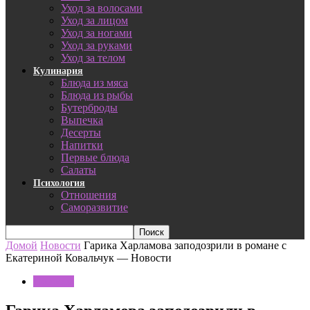
Уход за волосами
Уход за лицом
Уход за ногами
Уход за руками
Уход за телом
Кулинария
Блюда из мяса
Блюда из рыбы
Бутерброды
Выпечка
Десерты
Напитки
Первые блюда
Салаты
Психология
Отношения
Саморазвитие
Домой
Новости
Гарика Харламова заподозрили в романе с
Екатериной Ковальчук — Новости
Новости