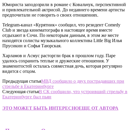
Юмориста заподозрили в романе с Ковальчук, перспективной
и привлекательной актрисой. До недавнего времени артисты
предпочитали не говорить о своих отношениях.
Telegram-канал «Курятник» сообщил, что резидент Comedy
Club и звезда кинематографа в настоящее время вместе
отдыхают в Сочи. По некоторым данным, в этом же месте
находятся солисты музыкального коллектива Little Big Илья
Прусикин и Софья Таюрская.
Харламов и Асмус расторгли брак в прошлом году. Паре
удалось сохранить теплые и дружеские отношения. У
знаменитостей осталась совместная дочь, которая регулярно
видится с отцом.
Предыдущая статья
МВД сообщило о двух пострадавших при
стрельбе в Екатеринбурге
Следующая статья
В СК сообщили, что устроивший стрельбу в
Екатеринбурге был пьян
ЭТО МОЖЕТ БЫТЬ ИНТЕРЕСНО
ЕЩЕ ОТ АВТОРА