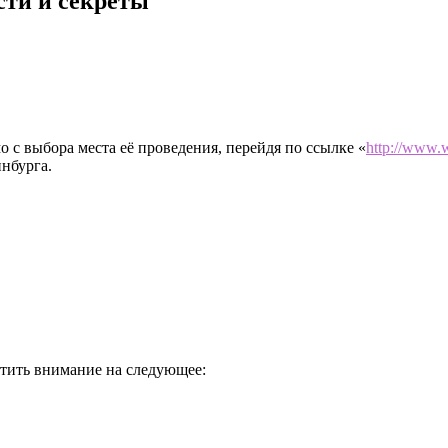
сти и секреты
 с выбора места её проведения, перейдя по ссылке «
http://www.w
нбурга.
атить внимание на следующее: