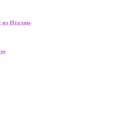
с из Италии-
er