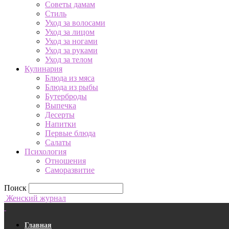
Советы дамам
Стиль
Уход за волосами
Уход за лицом
Уход за ногами
Уход за руками
Уход за телом
Кулинария
Блюда из мяса
Блюда из рыбы
Бутерброды
Выпечка
Десерты
Напитки
Первые блюда
Салаты
Психология
Отношения
Саморазвитие
Поиск
Женский журнал
Главная