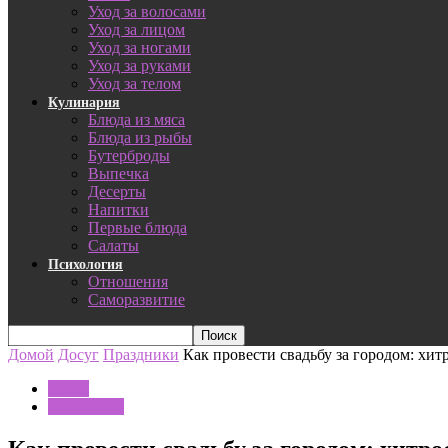
Уход за волосами
Уход за лицом
Уход за ногами
Уход за руками
Уход за телом
Кулинария
Блюда из мяса
Блюда из рыбы
Бутерброды
Выпечка
Десерты
Напитки
Первые блюда
Салаты
Психология
Отношения
Саморазвитие
Домой
Досуг
Праздники
Как провести свадьбу за городом: хит
Досуг
Праздники