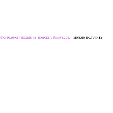
horse.ru/organizatsiya_meropriyatii/svadba/
» можно получить