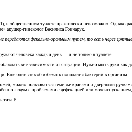
 в общественном туалете практически невозможно. Однако расс
ве» акушер-гинеколог Василиса Гончарук.
ые передаются фекально-оральным путем, то есть через грязны
кружают человека каждый день — и не только в туалете.
блюдать вне зависимости от ситуации. Нужно мыть руки как до 
ещи. Еще один способ избежать попадания бактерий в организм 
ожей, можно пользоваться теми же кранами и дверными ручками
обенно людям с проблемами с дефекацией или мочеиспусканием, 
патита Е.