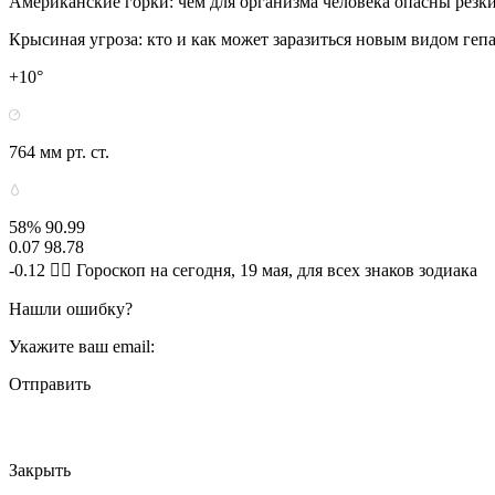
Американские горки: чем для организма человека опасны резк
Крысиная угроза: кто и как может заразиться новым видом геп
+10°
764 мм рт. ст.
58% 90.99
0.07 98.78
-0.12 🧙‍♀ Гороскоп на сегодня, 19 мая, для всех знаков зодиака
Нашли ошибку?
Укажите ваш email:
Отправить
Закрыть