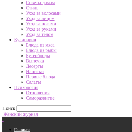
Советы дамам
Стиль
Уход за волосами
Уход за лицом
Уход за ногами
Уход за руками
Уход за телом
Кулинария
Блюда из мяса
Блюда из рыбы
Бутерброды
Выпечка
Десерты
Напитки
Первые блюда
Салаты
Психология
Отношения
Саморазвитие
Поиск
Женский журнал
Главная