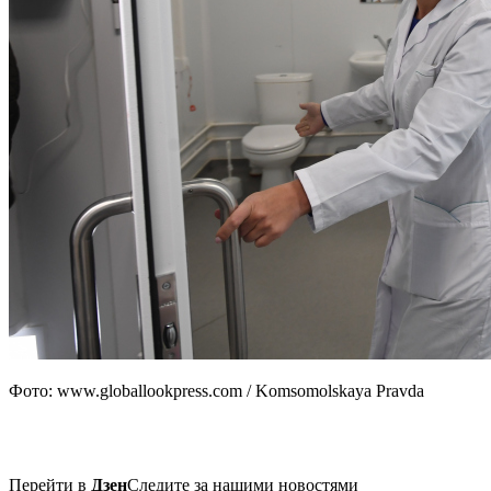
Фото: www.globallookpress.com / Komsomolskaya Pravda
Перейти в
Дзен
Следите за нашими новостями