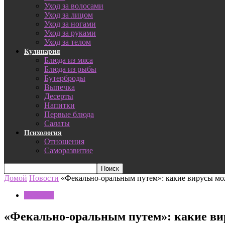
Уход за волосами
Уход за лицом
Уход за ногами
Уход за руками
Уход за телом
Кулинария
Блюда из мяса
Блюда из рыбы
Бутерброды
Выпечка
Десерты
Напитки
Первые блюда
Салаты
Психология
Отношения
Саморазвитие
Домой
Новости
«Фекально-оральным путем»: какие вирусы мо
Новости
«Фекально-оральным путем»: какие ви