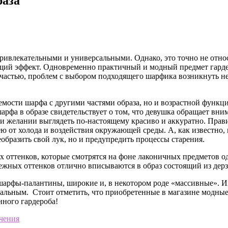
раза
ривлекательными и универсальными. Однако, это точно не относ
ющий эффект.
Одновременно практичный и модный предмет гардер
 счастью, проблем с выбором подходящего шарфика возникнуть н
таемости шарфа с другими частями образа, но и возрастной функ
арфа в образе свидетельствует о том, что девушка обращает вни
ы и желании выглядеть по-настоящему красиво и аккуратно. Пра
шею от холода и воздействия окружающей среды. А, как известн
еобразить свой лук, но и предупредить процессы старения.
 оттенков, которые смотрятся на фоне лаконичных предметов о
ежных оттенков отлично вписываются в образ состоящий из дерз
шарфы-палантины, широкие и, в некотором роде «массивные». Их
инальным. Стоит отметить, что приобретенные в магазине модн
нного гардероба!
учения