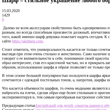
Шарф – стильное украшение любого об
15.03.2020
1429
0
Далеко не всем аксессуарам свойственно быть одновременно п
разным, но всегда способным произвести должный, впечатля
того, какой именно шарф девушка пожелает надеть сегодня. К
сайте
https://ukrlinen.com
.
Стоит отметить, что универсальность касается не только соче
выглядя при этом очень стильно и женственно. Само наличие ш
говорит о ее внимательности к себе, понимании своей красот
образ интереснее, став его красочной частью, но и прикрыть 
образом, использование шарфа в образе позволяет не только пр
В этом сезоне большой популярностью пользуются шарфы ярких
сочетаются с одеждой постельных тонов, а, напротив, шарфы н
Что касается объемности шарфов, то очень модными являются 
набросить на плечи, сделав образ еще более стильным и ориг
экспериментируя и, тем самым преображая настроение собстве
Предыдущая статья
Английский для детей: секреты раннего об
Следующая статья
Самые типичные неисправности ноутбуков