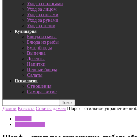
Уход за волосами
Уход за лицом
Уход за ногами
Уход за руками
Уход за телом
Кулинария
Блюда из мяса
Блюда из рыбы
Бутерброды
Выпечка
Десерты
Напитки
Первые блюда
Салаты
Психология
Отношения
Саморазвитие
Домой
Красота
Советы дамам
Шарф – стильное украшение люб
Красота
Советы дамам