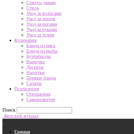
Советы дамам
Стиль
Уход за волосами
Уход за лицом
Уход за ногами
Уход за руками
Уход за телом
Кулинария
Блюда из мяса
Блюда из рыбы
Бутерброды
Выпечка
Десерты
Напитки
Первые блюда
Салаты
Психология
Отношения
Саморазвитие
Поиск
Женский журнал
Главная