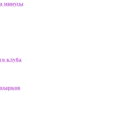
 и минусы
го клуба
подарков