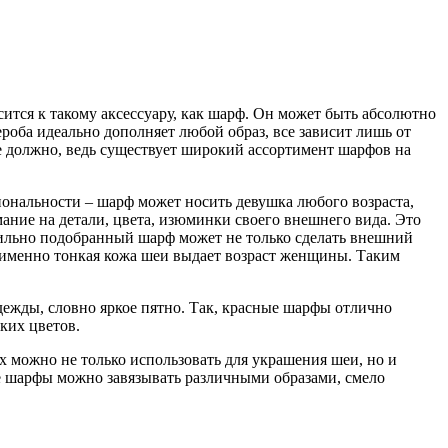
ится к такому аксессуару, как шарф. Он может быть абсолютно
оба идеально дополняет любой образ, все зависит лишь от
е должно, ведь существует широкий ассортимент шарфов на
циональности – шарф может носить девушка любого возраста,
мание на детали, цвета, изюминки своего внешнего вида. Это
вильно подобранный шарф может не только сделать внешний
о, именно тонкая кожа шеи выдает возраст женщины. Таким
дежды, словно яркое пятно. Так, красные шарфы отлично
ких цветов.
 можно не только использовать для украшения шеи, но и
ые шарфы можно завязывать различными образами, смело