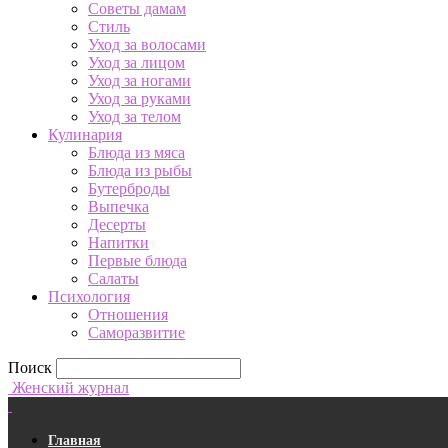
Советы дамам
Стиль
Уход за волосами
Уход за лицом
Уход за ногами
Уход за руками
Уход за телом
Кулинария
Блюда из мяса
Блюда из рыбы
Бутерброды
Выпечка
Десерты
Напитки
Первые блюда
Салаты
Психология
Отношения
Саморазвитие
Поиск
Женский журнал
Главная