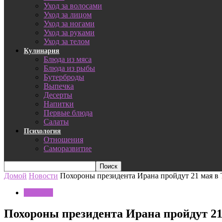
Уход за волосами
Уход за лицом
Уход за ногами
Уход за руками
Уход за телом
Кулинария
Блюда из мяса
Блюда из рыбы
Бутерброды
Выпечка
Десерты
Напитки
Первые блюда
Салаты
Психология
Отношения
Саморазвитие
Домой
Новости
Похороны президента Ирана пройдут 21 мая в 
Новости
Похороны президента Ирана пройдут 21