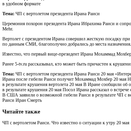
в удобном формате
Тема:
ЧП с вертолетом президента Ирана Раиси
Церемония похорон президента Ирана Ибрахима Раиси и сопров
Mehr.
Вертолет с президентом Ирана совершил жесткую посадку при с
по данным СМИ, благополучно добрались до места назначения
Известно, что первый вице-президент Ирана Мохаммад Мохбер 
Ранее 5-tv.ru рассказывал, кто может быть причастен к крушен
Тема:
ЧП с вертолетом президента Ирана Раиси 20 мая «Интер
Ирана после гибели Раиси получит Мохаммад Мохбер 20 мая На
в результате крушения вертолета 20 мая В Иране сообщили об 
в результате крушения 20 мая Посол Ирана рассказал о встрече
В США заявили о возможной гибели Раиси в результате ЧП с в
Раиси Иран Смерть
Читайте также
ЧП с вертолетом Раиси. Что известно о ситуации к утру 20 мая