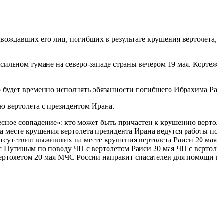
ождавших его лиц, погибших в результате крушения вертолета, 
ильном тумане на северо-западе страны вечером 19 мая. Кортеж 
.
будет временно исполнять обязанности погибшего Ибрахима Раи
ию вертолета с президентом Ирана.
есное совпадение»: кто может быть причастен к крушению верто
 месте крушения вертолета президента Ирана ведутся работы п
отсутствии выживших на месте крушения вертолета Раиси 20 мая
 с Путиным по поводу ЧП с вертолетом Раиси 20 мая ЧП с вертоле
ертолетом 20 мая МЧС России направит спасателей для помощи в