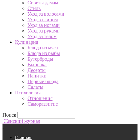
Советы дамам
Стиль
Уход за волосами
Уход за лицом
Уход за ногами
Уход за руками
Уход за телом
Кулинария
Блюда из мяса
Блюда из рыбы
Бутерброды
Выпечка
Десерты
Напитки
Первые блюда
Салаты
Психология
Отношения
Саморазвитие
Поиск
Женский журнал
Главная