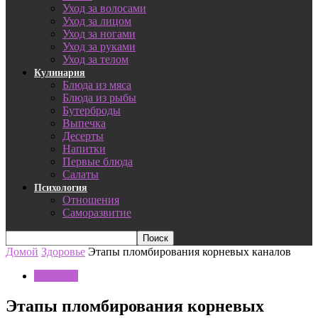
Уход за волосами
Уход за лицом
Уход за ногами
Уход за руками
Уход за телом
Кулинария
Блюда из мяса
Блюда из рыбы
Бутерброды
Выпечка
Десерты
Напитки
Первые блюда
Салаты
Психология
Отношения
Саморазвитие
Домой
Здоровье
Этапы пломбирования корневых каналов
Здоровье
Этапы пломбирования корневых