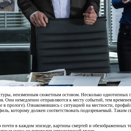
ктуры, неизменным сюжетным остовом. Несколько однотипных п
. Они немедленно отправляются к месту событий, тем временем
е в прологе). Ознакомившись с ситуацией на местности, профа
филь, которому должен соответствовать подозреваемый. Таким с
почти в каждом эпизоде, картины смертей и обезображенных тел
токая сцена не переходит определенной грани.