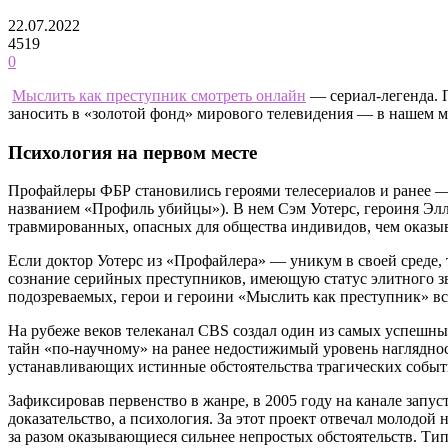
22.07.2022
4519
0
Мыслить как преступник смотреть онлайн
— сериал-легенда. П
заносить в «золотой фонд» мирового телевидения — в нашем м
Психология на первом месте
Профайлеры ФБР становились героями телесериалов и ранее
названием «Профиль убийцы»). В нем Сэм Уотерс, героиня Элл
травмированных, опасных для общества индивидов, чем оказыв
Если доктор Уотерс из «Профайлера» — уникум в своей среде, 
сознание серийных преступников, имеющую статус элитного зв
подозреваемых, герои и героини «Мыслить как преступник» вс
На рубеже веков телеканал CBS создал один из самых успешн
тайн «по-научному» на ранее недостижимый уровень нагляднос
устанавливающих истинные обстоятельства трагических событий
Зафиксировав первенство в жанре, в 2005 году на канале запу
доказательство, а психология. За этот проект отвечал молодой
за разом оказывающиеся сильнее непростых обстоятельств. Ти