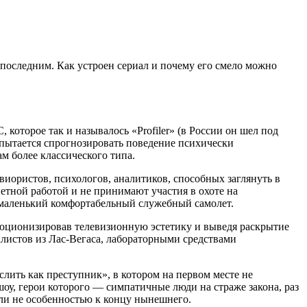
 последним. Как устроен сериал и почему его смело можно
 которое так и называлось «Profiler» (в России он шел под
 пытается спрогнозировать поведение психически
м более классического типа.
иористов, психологов, аналитиков, способных заглянуть в
тной работой и не принимают участия в охоте на
т маленький комфортабельный служебный самолет.
люционизировав телевизионную эстетику и выведя раскрытие
листов из Лас-Вегаса, лабораторными средствами
ить как преступник», в котором на первом месте не
оу, герои которого
—
симпатичные люди на страже закона, раз
 ли не особенностью к концу нынешнего.