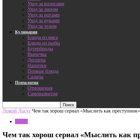
Уход за волосами
Уход за лицом
Уход за ногами
Уход за руками
Уход за телом
Кулинария
Блюда из мяса
Блюда из рыбы
Бутерброды
Выпечка
Десерты
Напитки
Первые блюда
Салаты
Психология
Отношения
Саморазвитие
Домой
Досуг
Чем так хорош сериал «Мыслить как преступник»
Досуг
Чем так хорош сериал «Мыслить как п