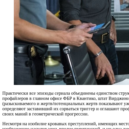
Практически все эпизоды сериала объединены единством стру
профайлеров в главном офисе ФБР в Квантико, штат Вирджиния
(разыскиваемого и жертв/потенциальных жертв показывают уж
определяют заставивший их сорваться триггер и оглашают про
своих маний в геометрической прогрессии.
Несмотря на изобилие кровавых преступлений, имеющих место 
изображению насилия здесь вполне пуританский, и ни одна жес