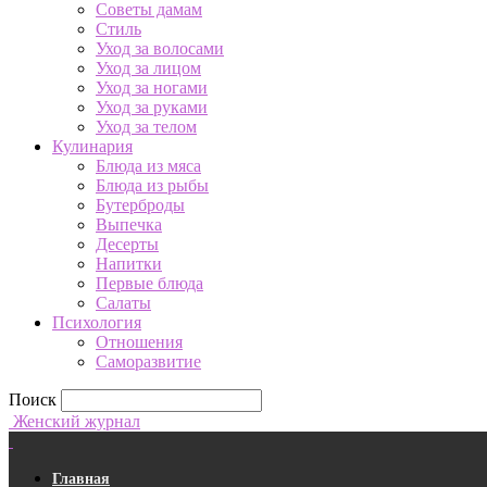
Советы дамам
Стиль
Уход за волосами
Уход за лицом
Уход за ногами
Уход за руками
Уход за телом
Кулинария
Блюда из мяса
Блюда из рыбы
Бутерброды
Выпечка
Десерты
Напитки
Первые блюда
Салаты
Психология
Отношения
Саморазвитие
Поиск
Женский журнал
Главная