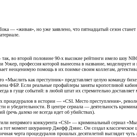
ока — «живая», но уже заявлено, что пятнадцатый сезон станет
атериале.
—
так, во второй половине 90-х высокие рейтинги имело шоу NBC,
и Уокер, профессия которой вынесена в название, моделирует и
ает неоценимую помощь в их поимке своим коллегам, детектива
то «Мыслить как преступник» представляет целую команду бихев
ена ФБР. Если реальные профайлеры заняты кропотливой кабине
егда в гуще событий: в любой штат их стремительно доставляе
ых процедуралов в истории — «CSI. Место преступления», рево
ти и убедительности. В центре сериала — деятельность кримина
 (речь далеко не всегда идет об убийствах).
стили непрямого конкурента «CSI»
— криминальный сериал «Мысл
 на тот момент шоураннер Джефф Дэвис. Он создал классическое ш
пичная черта процедуралов прошлых десятилетий выглядит чуть