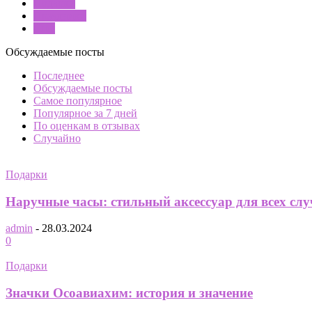
Подарки
Праздники
Сны
Обсуждаемые посты
Последнее
Обсуждаемые посты
Самое популярное
Популярное за 7 дней
По оценкам в отзывах
Случайно
Подарки
Наручные часы: стильный аксессуар для всех сл
admin
-
28.03.2024
0
Подарки
Значки Осоавиахим: история и значение