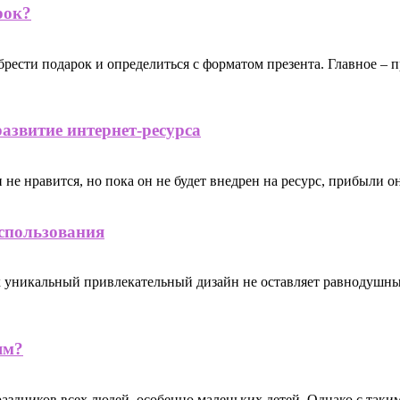
рок?
рести подарок и определиться с форматом презента. Главное – п
азвитие интернет-ресурса
е нравится, но пока он не будет внедрен на ресурс, прибыли он 
спользования
х уникальный привлекательный дизайн не оставляет равнодушн
ям?
дников всех людей, особенно маленьких детей. Однако с таким 