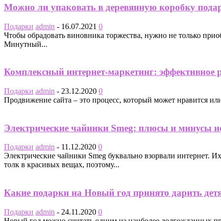
Можно ли упаковать в деревянную коробку пода
Подарки
admin
-
16.07.2021
0
Чтобы обрадовать виновника торжества, нужно не только приоб
Минутный...
Комплексный интернет-маркетинг: эффективное р
Подарки
admin
-
23.12.2020
0
Продвижение сайта – это процесс, который может нравится или н
Электрические чайники Smeg: плюсы и минусы и
Подарки
admin
-
11.12.2020
0
Электрические чайники Smeg буквально взорвали интернет. И
толк в красивых вещах, поэтому...
Какие подарки на Новый год принято дарить дет
Подарки
admin
-
24.11.2020
0
Новый год можно считать одним из наиболее долгожданных праз