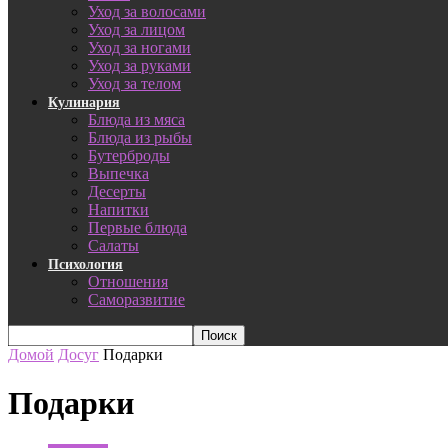
Уход за волосами
Уход за лицом
Уход за ногами
Уход за руками
Уход за телом
Кулинария
Блюда из мяса
Блюда из рыбы
Бутерброды
Выпечка
Десерты
Напитки
Первые блюда
Салаты
Психология
Отношения
Саморазвитие
Домой
Досуг
Подарки
Подарки