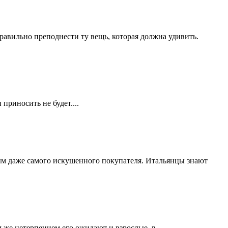
равильно преподнести ту вещь, которая должна удивить.
приносить не будет....
ым даже самого искушенного покупателя. Итальянцы знают
же нетерпением его ожидают и взрослые, в...