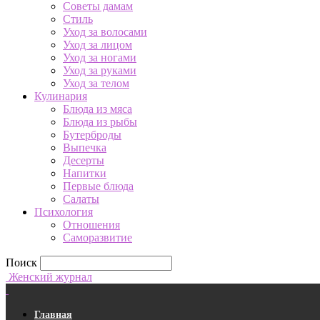
Советы дамам
Стиль
Уход за волосами
Уход за лицом
Уход за ногами
Уход за руками
Уход за телом
Кулинария
Блюда из мяса
Блюда из рыбы
Бутерброды
Выпечка
Десерты
Напитки
Первые блюда
Салаты
Психология
Отношения
Саморазвитие
Поиск
Женский журнал
Главная