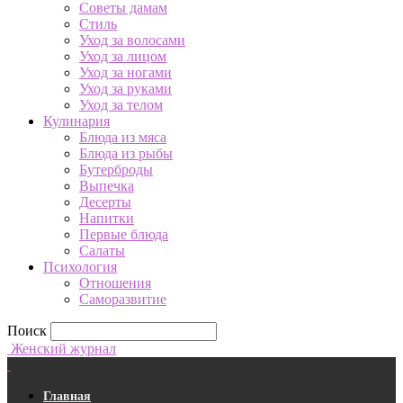
Советы дамам
Стиль
Уход за волосами
Уход за лицом
Уход за ногами
Уход за руками
Уход за телом
Кулинария
Блюда из мяса
Блюда из рыбы
Бутерброды
Выпечка
Десерты
Напитки
Первые блюда
Салаты
Психология
Отношения
Саморазвитие
Поиск
Женский журнал
Главная