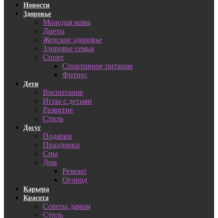
Новости
Здоровье
Молодая мама
Диеты
Женское здоровье
Здоровье семьи
Спорт
Спортивное питание
Фитнес
Дети
Воспитание
Игры с детьми
Развитие
Стиль
Досуг
Подарки
Праздники
Сны
Дом
Ремонт
Огород
Карьера
Красота
Советы дамам
Стиль