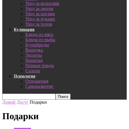
Уход за волосами
Уход за лицом
Уход за ногами
Уход за руками
Уход за телом
Кулинария
Блюда из мяса
Блюда из рыбы
Бутерброды
Выпечка
Десерты
Напитки
Первые блюда
Салаты
Психология
Отношения
Саморазвитие
Домой
Досуг
Подарки
Подарки