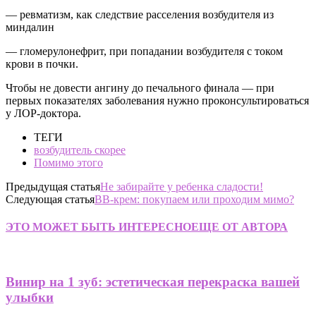
— ревматизм, как следствие расселения возбудителя из
миндалин
— гломерулонефрит, при попадании возбудителя с током
крови в почки.
Чтобы не довести ангину до печального финала — при
первых показателях заболевания нужно проконсультироваться
у ЛОР-доктора.
ТЕГИ
возбудитель скорее
Помимо этого
Предыдущая статья
Не забирайте у ребенка сладости!
Следующая статья
ВВ-крем: покупаем или проходим мимо?
ЭТО МОЖЕТ БЫТЬ ИНТЕРЕСНО
ЕЩЕ ОТ АВТОРА
Винир на 1 зуб: эстетическая перекраска вашей
улыбки