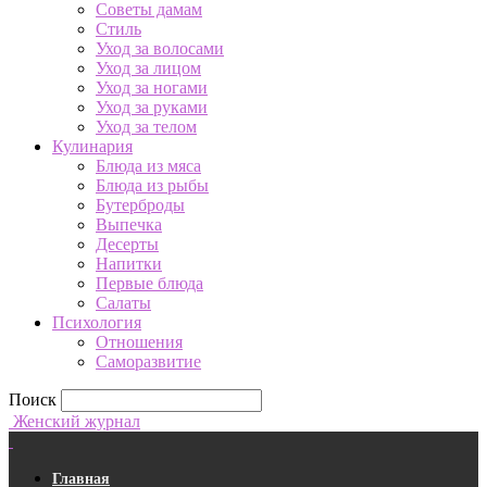
Советы дамам
Стиль
Уход за волосами
Уход за лицом
Уход за ногами
Уход за руками
Уход за телом
Кулинария
Блюда из мяса
Блюда из рыбы
Бутерброды
Выпечка
Десерты
Напитки
Первые блюда
Салаты
Психология
Отношения
Саморазвитие
Поиск
Женский журнал
Главная