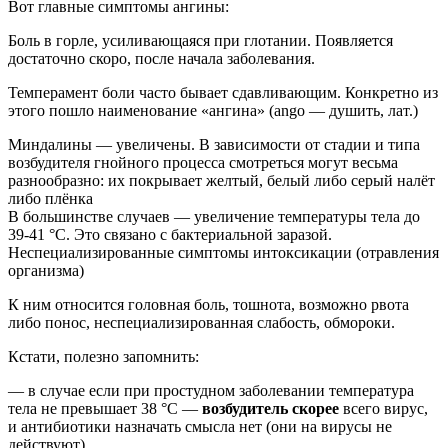
Вот главные симптомы ангины:
Боль в горле, усиливающаяся при глотании. Появляется
достаточно скоро, после начала заболевания.
Темперамент боли часто бывает сдавливающим. Конкретно из
этого пошло наименование «ангина» (ango — душить, лат.)
Миндалины — увеличены. В зависимости от стадии и типа
возбудителя гнойного процесса смотреться могут весьма
разнообразно: их покрывает желтый, белый либо серый налёт
либо плёнка
В большинстве случаев — увеличение температуры тела до
39-41 °С.
Это связано с бактериальной заразой.
Неспециализированные симптомы интоксикации (отравления
организма)
К ним относится головная боль, тошнота, возможно рвота
либо понос, неспециализированная слабость, обмороки.
Кстати, полезно запомнить:
— в случае если при простудном заболевании температура
тела не превышает 38 °С —
возбудитель скорее
всего вирус,
и антибиотики назначать смысла нет (они на вирусы не
действуют).