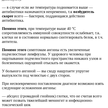
— в случае если же температура поднимается выше —
антибиотики назначаются непременно, т.к
возбудитель
скорее
всего — бактерия, поддающаяся действию
антибиотика.
Помимо этого
, при температуре выше 40 °С
сопротивляемость иммунной совокупности ослабевает, т.к.
клетки не в состоянии нормально синтезировать белок, в т.ч.
антитела.
Помимо этого
симптомам ангины есть увеличенные
подчелюстные лимфоузлы. У здорового человека при
ощупывании подчелюстного пространства никаких узлов и
болезненных ощущений отыскать не окажется.
У больного ангиной — вы сходу нащупаете упругие
выпуклости под челюстью с двух сторон.
При несвоевременно поставленном диагнозе возможно взять
следующие осложнения ангины:
— абсцесс (громадной гнойник) глотки, что не считая всего
может позвать тяжелейший менингит и инфекционно-
токсический шок