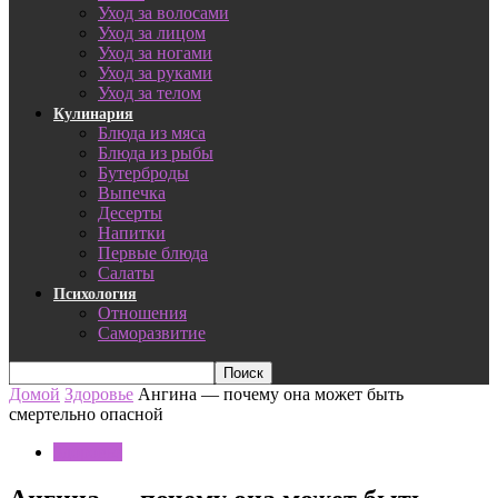
Уход за волосами
Уход за лицом
Уход за ногами
Уход за руками
Уход за телом
Кулинария
Блюда из мяса
Блюда из рыбы
Бутерброды
Выпечка
Десерты
Напитки
Первые блюда
Салаты
Психология
Отношения
Саморазвитие
Домой
Здоровье
Ангина — почему она может быть
смертельно опасной
Здоровье