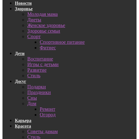
Новости
Здоровье
Молодая мама
Диеты
Женское здоровье
Здоровье семьи
Спорт
Спортивное питание
Фитнес
Дети
Воспитание
Игры с детьми
Развитие
Стиль
Досуг
Подарки
Праздники
Сны
Дом
Ремонт
Огород
Карьера
Красота
Советы дамам
Стиль