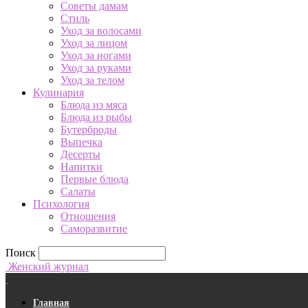
Советы дамам
Стиль
Уход за волосами
Уход за лицом
Уход за ногами
Уход за руками
Уход за телом
Кулинария
Блюда из мяса
Блюда из рыбы
Бутерброды
Выпечка
Десерты
Напитки
Первые блюда
Салаты
Психология
Отношения
Саморазвитие
Поиск
Женский журнал
Главная