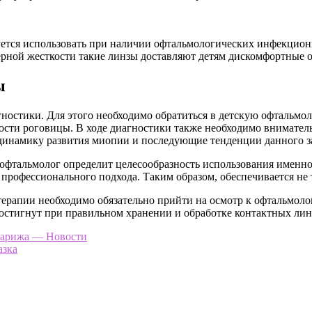
дуется использовать при наличии офтальмологических инфекцио
мерной жесткости такие линзы доставляют детям дискомфортные
ы
ностики. Для этого необходимо обратиться в детскую офтальмол
сти роговицы. В ходе диагностики также необходимо вниматель
динамику развития миопии и последующие тенденции данного з
офтальмолог определит целесообразность использования именно 
т профессионального подхода. Таким образом, обеспечивается не 
 терапии необходимо обязательно прийти на осмотр к офтальмоло
достигнут при правильном хранении и обработке контактных лин
Парижа — Новости
азка