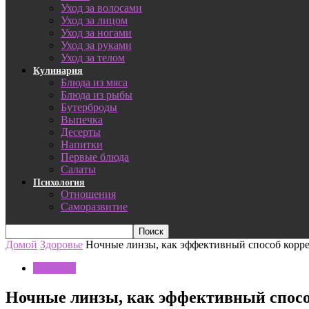
Уход за волосами
Уход за лицом
Уход за ногами
Уход за руками
Уход за телом
Кулинария
Блюда из мяса
Блюда из рыбы
Бутерброды
Выпечка
Десерты
Напитки
Первые блюда
Салаты
Психология
Отношения
Саморазвитие
Домой
Здоровье
Ночные линзы, как эффективный способ корре
Здоровье
Ночные линзы, как эффективный способ